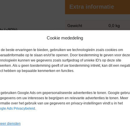
Extra informatie
Gewicht
0,0 kg
ity (~90%)
Cookie mededeling
de beste ervaringen te bieden, gebruiken we technologieën zoals cookies om
araatinformatie op te slaan en/of te openen. Door toestemming te geven voor deze
hnologieën kunnen we gegevens zoals surfgedrag of unieke ID's op deze site
werken. Als u geen toestemming geeft of uw toestemming intrekt, kan dit een negati
ect hebben op bepaalde kenmerken en functies.
gebruiken Google Ads om gepersonaliseerde advertenties te tonen. Google gebrui
gegevens om uw interesses te begrijpen en relevante advertenties te tonen. Meer
Gerelateerde producten
ormatie over het gebruik van uw gegevens en privacy-instellingen vindt u in het
gle Ads Privacybeleid
.
eer diensten