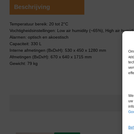
Beschrijving
Temperatuur bereik: 20 tot 2°C
Vochtigheidsinstellingen: Low air humidity (~65%), High air humid
Alarmen: optisch en akoestisch
Capaciteit: 330 L
Interne afmetingen (BxDxH): 530 x 450 x 1280 mm
Om 
Afmetingen (BxDxH): 670 x 640 x 1715 mm
app
tec
Gewicht: 79 kg
ver
eff
We 
uw 
inf
Goo
Beh