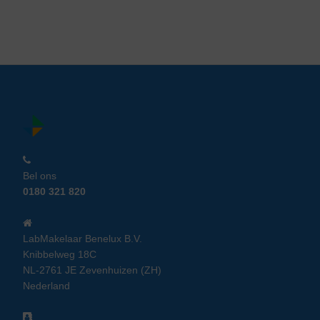
Bel ons
0180 321 820
LabMakelaar Benelux B.V.
Knibbelweg 18C
NL-2761 JE Zevenhuizen (ZH)
Nederland