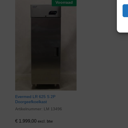
Voorraad
Evermed LR 625 S 2P
Doorgeefkoelkast
Artikelnummer:
LM 13496
€
1.999,00
excl. btw