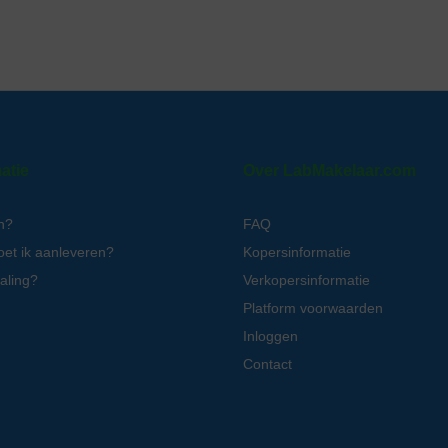
atie
Over LabMakelaar.com
n?
FAQ
oet ik aanleveren?
Kopersinformatie
aling?
Verkopersinformatie
Platform voorwaarden
Inloggen
Contact