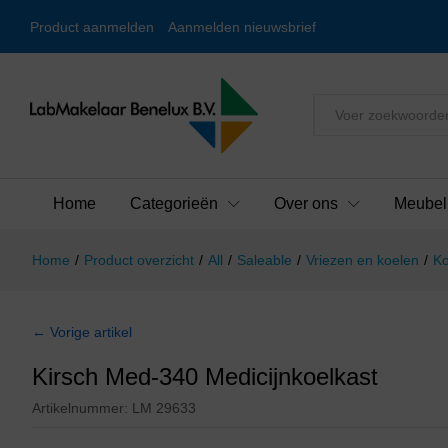
Product aanmelden
Aanmelden nieuwsbrief
Alles
Home
Categorieën
Over ons
Meubel
Home
/
Product overzicht
/
All
/
Saleable
/
Vriezen en koelen
/
Ko
← Vorige artikel
Kirsch Med-340 Medicijnkoelkast
Artikelnummer:
LM 29633