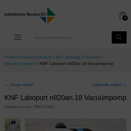
0
Zoeken
Home
/
Product overzicht
/
All
/
Saleable
/
Pompen
/
Vacuüm pompen
/
KNF Laboport n820an.18 Vacuümpomp
← Vorige artikel
volgende artikel →
KNF Laboport n820an.18 Vacuümpomp
Artikelnummer:
RBN 27962