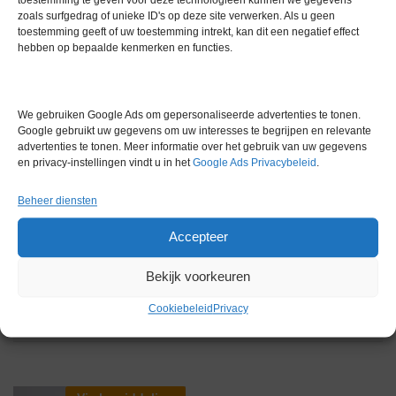
zoals surfgedrag of unieke ID's op deze site verwerken. Als u geen
Extra informatie
toestemming geeft of uw toestemming intrekt, kan dit een negatief effect
hebben op bepaalde kenmerken en functies.
Gewicht
0,0 kg
We gebruiken Google Ads om gepersonaliseerde advertenties te tonen.
Merk
KNF
Google gebruikt uw gegevens om uw interesses te begrijpen en relevante
advertenties te tonen. Meer informatie over het gebruik van uw gegevens
Conditie
Gebruikt in goede conditie
en privacy-instellingen vindt u in het
Google Ads Privacybeleid
.
Garantie
0 maanden
Beheer diensten
Accepteer
Bekijk voorkeuren
Cookiebeleid
Privacy
Gerelateerde producten