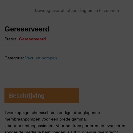
Beweeg over de afbeelding om in te zoomen
Gereserveerd
Status:
Gereserveerd
Categorie:
Vacuüm pompen
Beschrijving
Tweekoppige, chemisch bestendige, drooglopende
membraanpompen voor een brede gamma
laboratoriumtoepassingen. Voor het transporteren en evacueren,
zonder de media te beïnvloeden. • 100% olievrije overdracht,