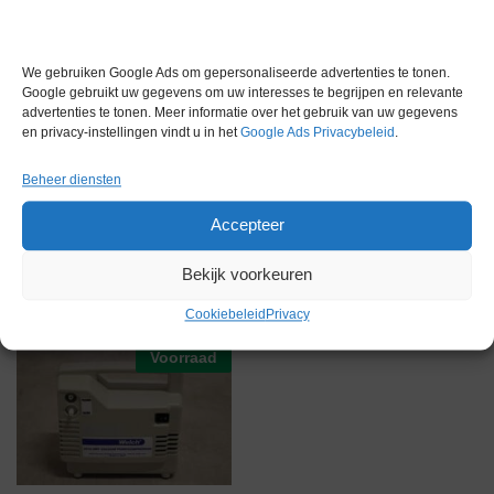
Garantie
1 maand
Conditie
Gebruikt in goede conditie
We gebruiken Google Ads om gepersonaliseerde advertenties te tonen.
Merk
KNF
Google gebruikt uw gegevens om uw interesses te begrijpen en relevante
advertenties te tonen. Meer informatie over het gebruik van uw gegevens
en privacy-instellingen vindt u in het
Google Ads Privacybeleid
.
Beheer diensten
Accepteer
Gerelateerde producten
Bekijk voorkeuren
Cookiebeleid
Privacy
Voorraad