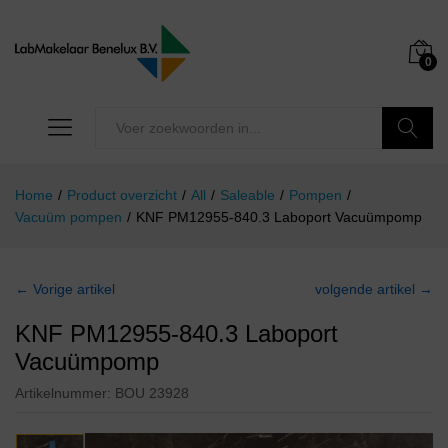
0
Zoeken
Home
/
Product overzicht
/
All
/
Saleable
/
Pompen
/
Vacuüm pompen
/
KNF PM12955-840.3 Laboport Vacuümpomp
← Vorige artikel
volgende artikel →
KNF PM12955-840.3 Laboport
Vacuümpomp
Artikelnummer:
BOU 23928