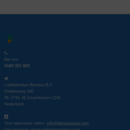
Bel ons
0180 321 820
LabMakelaar Benelux B.V.
Knibbelweg 18C
NL-2761 JE Zevenhuizen (ZH)
Nederland
Voor algemene zaken:
info@labmakelaar.com
Voor facturen:
finance@labmakelaar.com