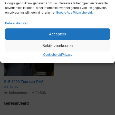
Google gebruikt uw gegevens om uw interesses te begrijpen en relevante
advertenties te tonen. Meer informatie over het gebruik van uw gegevens
Gereserveerd
en privacy-instellingen vindt u in het
Google Ads Privacybeleid
.
Beheer diensten
Accepteer
Bekijk voorkeuren
Cookiebeleid
Privacy
S+B 1200 Zuurkast RVS
werkblad
Artikelnummer:
LM 24806
Gereserveerd