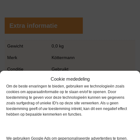
Extra informatie
Gewicht
0,0 kg
Merk
Köttermann
Conditie
Gebruikt
Cookie mededeling
Garantie
1 maand
Om de beste ervaringen te bieden, gebruiken we technologieën zoals
cookies om apparaatinformatie op te slaan en/of te openen. Door
toestemming te geven voor deze technologieën kunnen we gegevens
zoals surfgedrag of unieke ID's op deze site verwerken. Als u geen
toestemming geeft of uw toestemming intrekt, kan dit een negatief effect
hebben op bepaalde kenmerken en functies.
Gerelateerde producten
We gebruiken Google Ads om gepersonaliseerde advertenties te tonen.