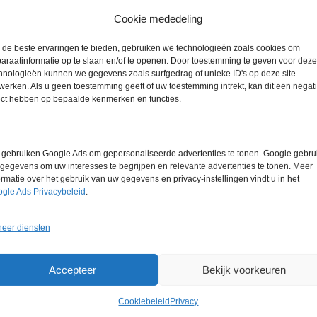
Cookie mededeling
Gewicht
0,0 kg
de beste ervaringen te bieden, gebruiken we technologieën zoals cookies om
araatinformatie op te slaan en/of te openen. Door toestemming te geven voor deze
hnologieën kunnen we gegevens zoals surfgedrag of unieke ID's op deze site
werken. Als u geen toestemming geeft of uw toestemming intrekt, kan dit een negati
ect hebben op bepaalde kenmerken en functies.
gebruiken Google Ads om gepersonaliseerde advertenties te tonen. Google gebrui
gegevens om uw interesses te begrijpen en relevante advertenties te tonen. Meer
ormatie over het gebruik van uw gegevens en privacy-instellingen vindt u in het
gle Ads Privacybeleid
.
eer diensten
Gerelateerde producten
Accepteer
Bekijk voorkeuren
Cookiebeleid
Privacy