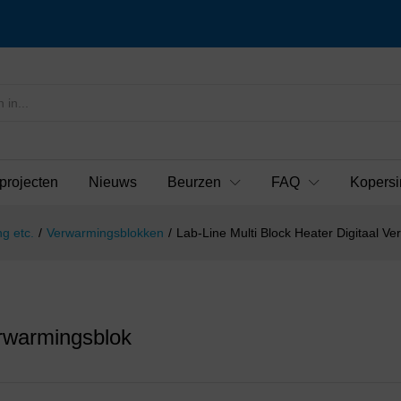
projecten
Nieuws
Beurzen
FAQ
Kopersi
g etc.
/
Verwarmingsblokken
/
Lab-Line Multi Block Heater Digitaal V
erwarmingsblok