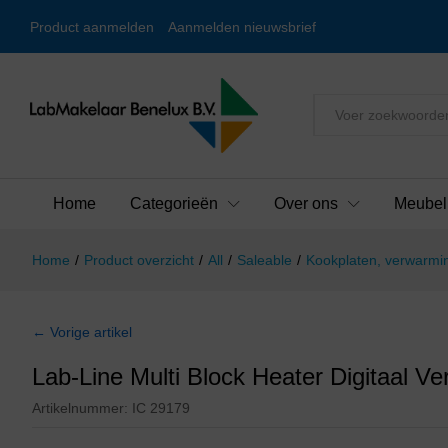
Product aanmelden
Aanmelden nieuwsbrief
Alles
Home
Categorieën
Over ons
Meubel
Home
/
Product overzicht
/
All
/
Saleable
/
Kookplaten, verwarmin
← Vorige artikel
Lab-Line Multi Block Heater Digitaal V
Artikelnummer:
IC 29179