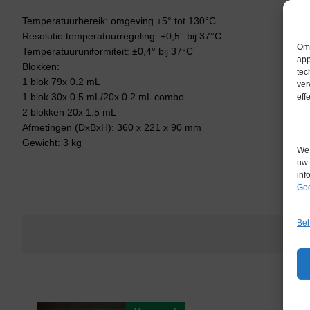
Temperatuurbereik: omgeving +5° tot 130°C
Resolutie temperatuurregeling: ±0,5° bij 37°C
Om 
Temperatuuruniformiteit: ±0,4° bij 37°C
app
Blokken:
tec
1 blok 79x 0.2 mL
ver
1 blok 30x 0.5 mL/20x 0.2 mL combo
eff
2 blokken 20x 1.5 mL
Afmetingen (DxBxH): 360 x 221 x 90 mm
Gewicht: 3 kg
We 
uw 
inf
Goo
Beh