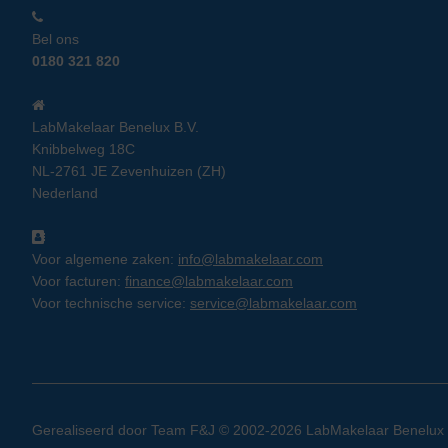
Bel ons
0180 321 820
LabMakelaar Benelux B.V.
Knibbelweg 18C
NL-2761 JE Zevenhuizen (ZH)
Nederland
Voor algemene zaken:
info@labmakelaar.com
Voor facturen:
finance@labmakelaar.com
Voor technische service:
service@labmakelaar.com
Gerealiseerd door
Team F&J
© 2002-2026 LabMakelaar Benelux B.V