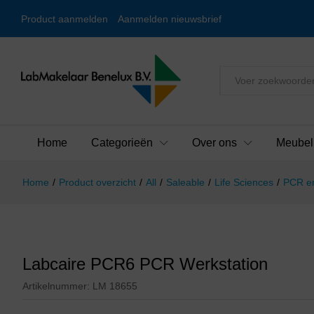
Product aanmelden
Aanmelden nieuwsbrief
Alles
Home
Categorieën
Over ons
Meubel
Home
/
Product overzicht
/
All
/
Saleable
/
Life Sciences
/
PCR en
Labcaire PCR6 PCR Werkstation
Artikelnummer:
LM 18655