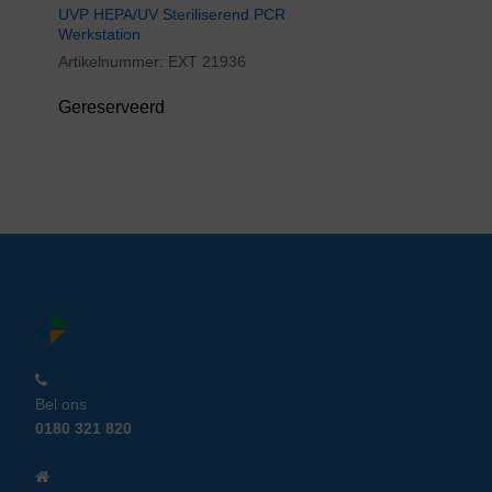
UVP HEPA/UV Steriliserend PCR
Werkstation
Artikelnummer:
EXT 21936
Gereserveerd
Bel ons
0180 321 820