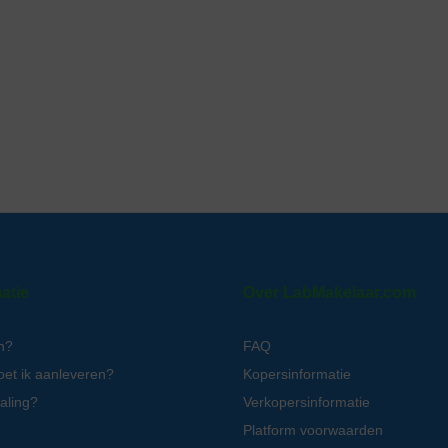
atie
Over LabMakelaar.com
n?
FAQ
oet ik aanleveren?
Kopersinformatie
aling?
Verkopersinformatie
Platform voorwaarden