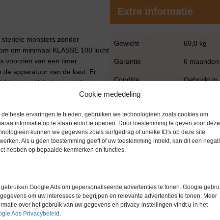
Extra informatie
steriele monsters zonder
Gewicht
60,0 kg
troom om minimaal KLASSE 100 lucht
is voorzien van een timer
Garantie
6 maanden
en de apparatuur van de kast. Er
Conditie
Gebruikt in
kken terwijl de kast wordt
316 voor eenvoudige reiniging.
Cookie mededeling
Merk
Overige me
de beste ervaringen te bieden, gebruiken we technologieën zoals cookies om
araatinformatie op te slaan en/of te openen. Door toestemming te geven voor deze
hnologieën kunnen we gegevens zoals surfgedrag of unieke ID's op deze site
werken. Als u geen toestemming geeft of uw toestemming intrekt, kan dit een negati
ect hebben op bepaalde kenmerken en functies.
gebruiken Google Ads om gepersonaliseerde advertenties te tonen. Google gebrui
gegevens om uw interesses te begrijpen en relevante advertenties te tonen. Meer
ormatie over het gebruik van uw gegevens en privacy-instellingen vindt u in het
gle Ads Privacybeleid
.