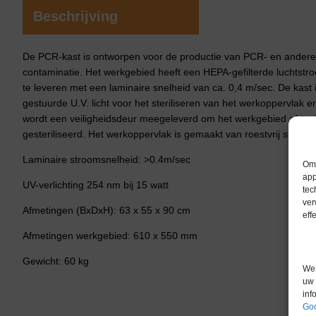
Beschrijving
De PCR-kast is ontworpen voor de productie van PCR- en andere 
contaminatie. Het werkgebied heeft een HEPA-gefilterde luchts
te leveren met een laminaire snelheid van ca. 0,4 m/sec. De kast 
gestuurde U.V. licht voor het steriliseren van het werkoppervlak 
wordt een veiligheidsdeur meegeleverd om het werkgebied af te de
gesteriliseerd. Het werkoppervlak is gemaakt van roestvrij staal 
Laminaire stroomsnelheid: >0.4m/sec
Om 
app
UV-verlichting 254 nm bij 15 watt
tec
ver
Afmetingen (BxDxH): 63 x 55 x 90 cm
eff
Afmetingen werkgebied: 610 x 550 mm
Gewicht: 60 kg
We 
uw 
inf
Goo