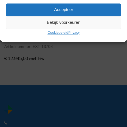
Accepteer
Bekijk voorkeuren
Dupa MSC 1200
Cookiebeleid
Privacy
Microbiologische
Veiligheidskast
Artikelnummer:
EXT 13708
€
12.945,00
excl. btw