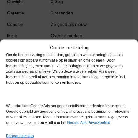
Gewicht
0,0 kg
Garantie
0 maanden
Conditie
Zo goed als nieuw
Merk
Overige merken
Cookie mededeling
Om de beste ervaringen te bieden, gebruiken we technologieën zoals
cookies om apparaatinformatie op te slaan en/of te openen. Door
toestemming te geven voor deze technologieën kunnen we gegevens
zoals surfgedrag of unieke ID's op deze site verwerken. Als u geen
toestemming geeft of uw toestemming intrekt, kan dit een negatief effect
Gerelateerde producten
hebben op bepaalde kenmerken en functies.
We gebruiken Google Ads om gepersonaliseerde advertenties te tonen.
Voorraad
Google gebruikt uw gegevens om uw interesses te begrijpen en relevante
advertenties te tonen. Meer informatie over het gebruik van uw gegevens
en privacy-instellingen vindt u in het
Google Ads Privacybeleid
.
Beheer diensten