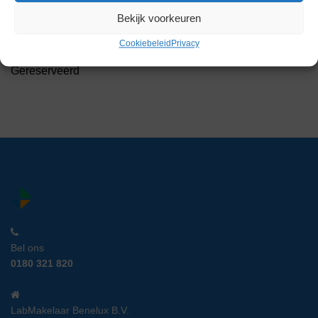
Zematra Falling Sphere
Bekijk voorkeuren
Viscositeitsmeter
Artikelnummer:
BL 21660
Cookiebeleid
Privacy
Gereserveerd
Bel ons
0180 321 820
LabMakelaar Benelux B.V.