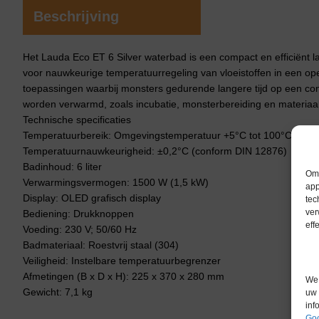
Beschrijving
Het Lauda Eco ET 6 Silver waterbad is een compact en efficiënt 
voor nauwkeurige temperatuurregeling van vloeistoffen in een ope
toepassingen waarbij monsters gedurende langere tijd op een c
worden verwarmd, zoals incubatie, monsterbereiding en materiaal
Technische specificaties
Temperatuurbereik: Omgevingstemperatuur +5°C tot 100°C
Temperatuurnauwkeurigheid: ±0,2°C (conform DIN 12876)
Badinhoud: 6 liter
Om 
Verwarmingsvermogen: 1500 W (1,5 kW)
app
Display: OLED grafisch display
tec
ver
Bediening: Drukknoppen
eff
Voeding: 230 V; 50/60 Hz
Badmateriaal: Roestvrij staal (304)
Veiligheid: Instelbare temperatuurbegrenzer
Afmetingen (B x D x H): 225 x 370 x 280 mm
We 
Gewicht: 7,1 kg
uw 
inf
Goo