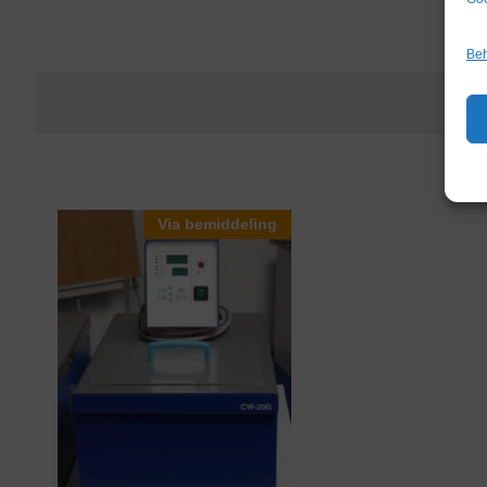
Beh
Via bemiddeling