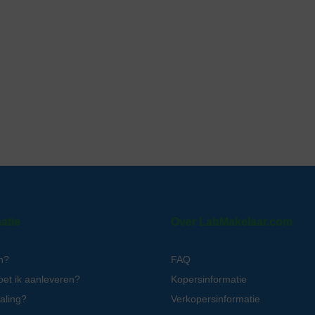
atie
Over LabMakelaar.com
n?
FAQ
oet ik aanleveren?
Kopersinformatie
aling?
Verkopersinformatie