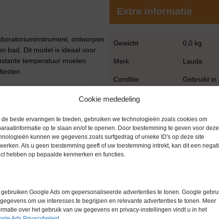
Extra informatie
laboratoriuminstrument, ontworpen
Gewicht
0,0 kg
n bad. Dit model is ideaal voor
onstante temperatuur moeten
Merk
Lauda
testen.
Conditie
Gebruikt in
Garantie
6 maanden
Cookie mededeling
de beste ervaringen te bieden, gebruiken we technologieën zoals cookies om
araatinformatie op te slaan en/of te openen. Door toestemming te geven voor deze
hnologieën kunnen we gegevens zoals surfgedrag of unieke ID's op deze site
werken. Als u geen toestemming geeft of uw toestemming intrekt, kan dit een negati
ect hebben op bepaalde kenmerken en functies.
gebruiken Google Ads om gepersonaliseerde advertenties te tonen. Google gebrui
gegevens om uw interesses te begrijpen en relevante advertenties te tonen. Meer
ormatie over het gebruik van uw gegevens en privacy-instellingen vindt u in het
gle Ads Privacybeleid
.