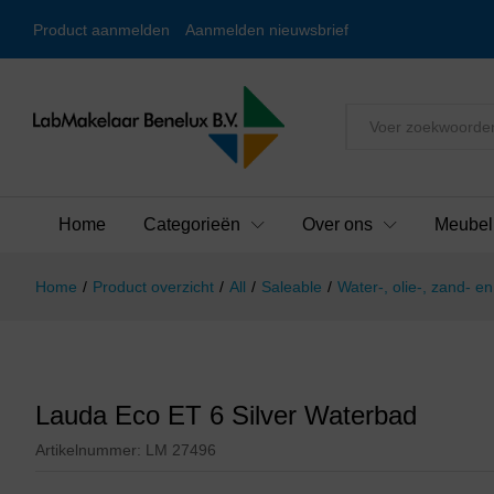
Product aanmelden
Aanmelden nieuwsbrief
Alles
Home
Categorieën
Over ons
Meubel
Home
/
Product overzicht
/
All
/
Saleable
/
Water-, olie-, zand- 
Lauda Eco ET 6 Silver Waterbad
Artikelnummer:
LM 27496