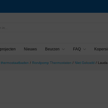
projecten
Nieuws
Beurzen
FAQ
Kopersi
en thermostaatbaden
/
Rondpomp Thermostaten
/
Niet Gekoeld
/
Lauda 