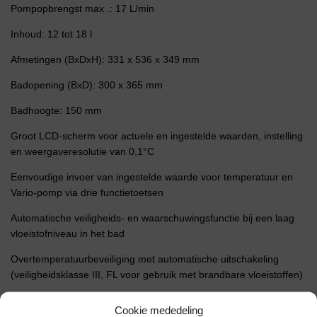
Pompopbrengst max .: 17 L/min
Inhoud: 12 tot 18 l
Afmetingen (BxDxH): 331 x 536 x 349 mm
Badopening (BxD): 300 x 365 mm
Badhoogte: 150 mm
Groot LCD-scherm voor actuele en ingestelde waarden, instelling
en weergaveresolutie van 0,1°C
Eenvoudige invoer van ingestelde waarde voor temperatuur en
Vario-pomp via drie functietoetsen
Automatische veiligheids- en waarschuwingsfunctie bij een laag
vloeistofniveau in het bad
Overtemperatuurbeveiliging met automatische uitschakeling
(veiligheidsklasse III, FL voor gebruik met brandbare vloeistoffen)
Hoorbaar foutalarm
Cookie mededeling