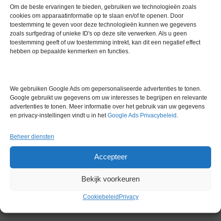
Storingsindicator met automatische diagnose
Om de beste ervaringen te bieden, gebruiken we technologieën zoals
cookies om apparaatinformatie op te slaan en/of te openen. Door
Kalibratie- en aanpassingsoptie
toestemming te geven voor deze technologieën kunnen we gegevens
zoals surfgedrag of unieke ID's op deze site verwerken. Als u geen
Gewicht: 11 kg
toestemming geeft of uw toestemming intrekt, kan dit een negatief effect
hebben op bepaalde kenmerken en functies.
Extra informatie
We gebruiken Google Ads om gepersonaliseerde advertenties te tonen.
Google gebruikt uw gegevens om uw interesses te begrijpen en relevante
Gewicht
0,0 kg
advertenties te tonen. Meer informatie over het gebruik van uw gegevens
en privacy-instellingen vindt u in het
Google Ads Privacybeleid
.
Garantie
6 maanden
Conditie
Gebruikt in goede conditie
Beheer diensten
Merk
Lauda
Accepteer
Bekijk voorkeuren
Cookiebeleid
Privacy