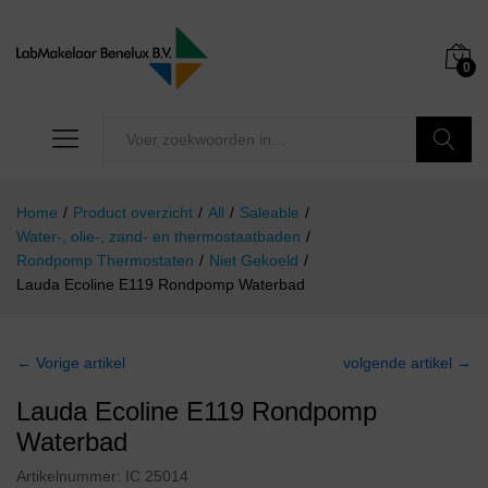
0
Zoeken
Home
/
Product overzicht
/
All
/
Saleable
/
Water-, olie-, zand- en thermostaatbaden
/
Rondpomp Thermostaten
/
Niet Gekoeld
/
Lauda Ecoline E119 Rondpomp Waterbad
← Vorige artikel
volgende artikel →
Lauda Ecoline E119 Rondpomp
Waterbad
Artikelnummer:
IC 25014