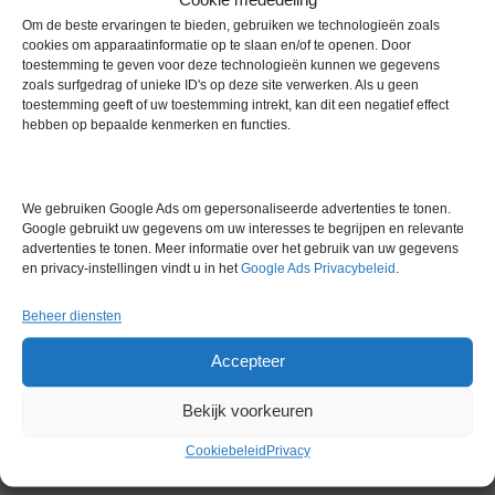
Geïntegreerde programmeerfunctie: 1 programma met maximaal
Om de beste ervaringen te bieden, gebruiken we technologieën zoals
cookies om apparaatinformatie op te slaan en/of te openen. Door
20 segmenten
toestemming te geven voor deze technologieën kunnen we gegevens
Condensorgekoeld door lucht
zoals surfgedrag of unieke ID's op deze site verwerken. Als u geen
toestemming geeft of uw toestemming intrekt, kan dit een negatief effect
Technische gegevens (volgens DIN 12876)
hebben op bepaalde kenmerken en functies.
Werktemperatuurbereik -30 … 200 °C
Omgevingstemperatuurbereik 5 … 40 °C
We gebruiken Google Ads om gepersonaliseerde advertenties te tonen.
Temperatuurstabiliteit 0,02 ± K
Google gebruikt uw gegevens om uw interesses te begrijpen en relevante
advertenties te tonen. Meer informatie over het gebruik van uw gegevens
Verwarmingsvermogen max. 2 kW
en privacy-instellingen vindt u in het
Google Ads Privacybeleid
.
Max. opgenomen vermogen 2,3 kW
Beheer diensten
Opgenomen vermogen 10 A
Accepteer
Max. persdruk 0,6 bar
Bekijk voorkeuren
Max. pompstroomdruk 22 L/min
Cookiebeleid
Privacy
Min. / max. badvolume 4,6 / 5,7