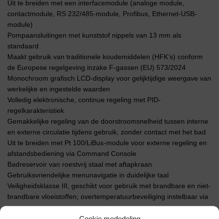
Uit te breiden met een interfacemodule (analoge module,
contactmodule, RS 232/485-module, Profibus, Ethernet-USB-
module)
Pompaansluitingen met kunststof nippels van 13 mm als
standaard
Maakt gebruik van traditionele koudemiddelen (HFK’s) conform
de Europese regelgeving inzake F-gassen (EU) 573/2024
Monochroom grafisch LCD-display voor gelijktijdige weergave van
werkelijke en ingestelde waarden
Volledig elektronische, continue regeling met PID-
regelkarakteristiek
Gemakkelijke regeling van de doorstroomsnelheid tussen interne
en externe circulatie tijdens gebruik, zonder contact met het bad
Uit te breiden met Pt 100/LiBus-module voor externe regeling en
afstandsbediening via Command Console
Badreservoir van roestvrij staal met aftapkraan
Gebruiksvriendelijke menunavigatie in duidelijke taal
Veiligheidsklasse III, geschikt voor gebruik met brandbare en niet-
brandbare vloeistoffen; overtemperatuurbeveiliging instelbaar via
menu
USB-interface als standaarduitrusting
Cookie mededeling