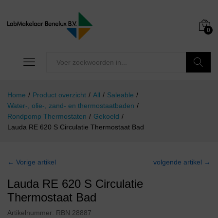
0
Zoeken
Home
/
Product overzicht
/
All
/
Saleable
/
Water-, olie-, zand- en thermostaatbaden
/
Rondpomp Thermostaten
/
Gekoeld
/
Lauda RE 620 S Circulatie Thermostaat Bad
← Vorige artikel
volgende artikel →
Lauda RE 620 S Circulatie
Thermostaat Bad
Artikelnummer:
RBN 28887