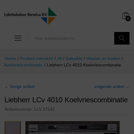
0
Zoeken
Home
/
Product overzicht
/
All
/
Saleable
/
Vriezen en koelen
/
Koelvriescombinatie
/
Liebherr LCv 4010 Koelvriescombinatie
← Vorige artikel
volgende artikel →
Liebherr LCv 4010 Koelvriescombinatie
Artikelnummer:
LLV 27542