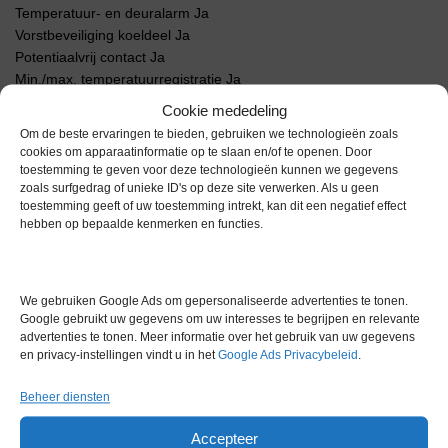
Temperatuur- en deuralarm Ja
Vorstbeveiliging koeldeel Ja
Potentiaalvrij contact Ja
Min./max. temperatuurregistratie Ja
Doorvoer voor externe sensor Ja, 2x 7,6 mm
Cookie mededeling
Zelfsluitende deur met slot Ja
Om de beste ervaringen te bieden, gebruiken we technologieën zoals
Deurscharniering Rechts, wisselbaar
cookies om apparaatinformatie op te slaan en/of te openen. Door
toestemming te geven voor deze technologieën kunnen we gegevens
zoals surfgedrag of unieke ID's op deze site verwerken. Als u geen
Extra informatie
toestemming geeft of uw toestemming intrekt, kan dit een negatief effect
hebben op bepaalde kenmerken en functies.
Gewicht
0,0 kg
Merk
Liebherr
We gebruiken Google Ads om gepersonaliseerde advertenties te tonen.
Google gebruikt uw gegevens om uw interesses te begrijpen en relevante
Garantie
1 maand
advertenties te tonen. Meer informatie over het gebruik van uw gegevens
en privacy-instellingen vindt u in het
Google Ads Privacybeleid
.
Conditie
Gebruikt in goede conditie
Beheer diensten
Accepteer