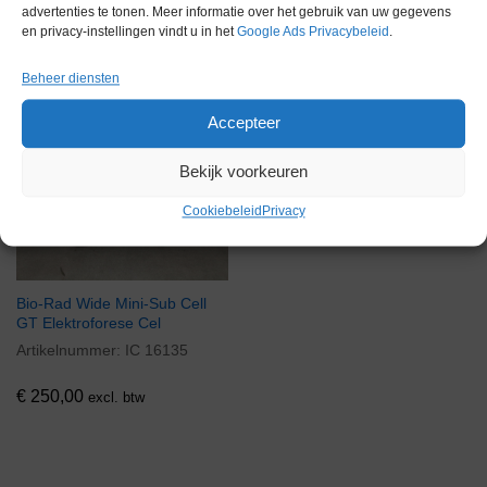
advertenties te tonen. Meer informatie over het gebruik van uw gegevens
en privacy-instellingen vindt u in het
Google Ads Privacybeleid
.
Gerelateerde producten
Beheer diensten
Accepteer
Voorraad
Bekijk voorkeuren
Cookiebeleid
Privacy
Bio-Rad Wide Mini-Sub Cell
GT Elektroforese Cel
Artikelnummer:
IC 16135
€
250,00
excl. btw