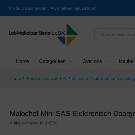
Product aanmelden
Aanmelden nieuwsbrief
Alles
Home
Categorieën
Over ons
Meubel
Home
/
Product overzicht
/
All
/
Saleable
/
Laboratoriuminrichting
Malochet Mini SAS Elektronisch Doorg
Artikelnummer:
IC 14506