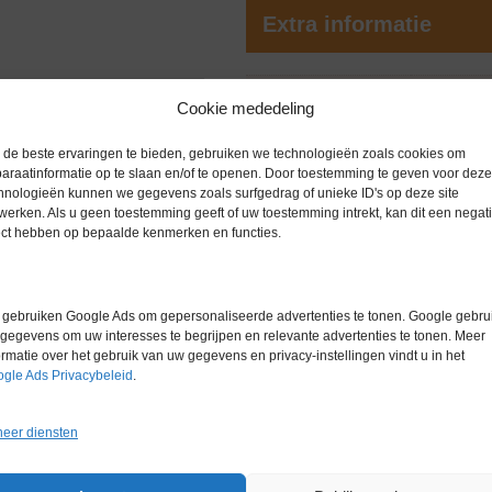
Extra informatie
materialen in en uit een
Gewicht
0,0 kg
Cookie mededeling
Conditie
Gebruikt in
4 zijden gemonteerd op een
de beste ervaringen te bieden, gebruiken we technologieën zoals cookies om
araatinformatie op te slaan en/of te openen. Door toestemming te geven voor deze
Merk
Overige me
hnologieën kunnen we gegevens zoals surfgedrag of unieke ID's op deze site
werken. Als u geen toestemming geeft of uw toestemming intrekt, kan dit een negati
ect hebben op bepaalde kenmerken en functies.
gebruiken Google Ads om gepersonaliseerde advertenties te tonen. Google gebrui
gegevens om uw interesses te begrijpen en relevante advertenties te tonen. Meer
ormatie over het gebruik van uw gegevens en privacy-instellingen vindt u in het
gle Ads Privacybeleid
.
eer diensten