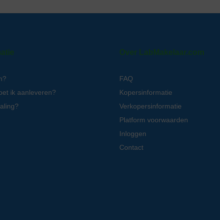
atie
Over LabMakelaar.com
n?
FAQ
oet ik aanleveren?
Kopersinformatie
aling?
Verkopersinformatie
Platform voorwaarden
Inloggen
Contact