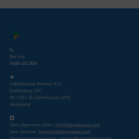
Bel ons
0180 321 820
LabMakelaar Benelux B.V.
Knibbelweg 18C
NL-2761 JE Zevenhuizen (ZH)
Nederland
Voor algemene zaken:
info@labmakelaar.com
Voor facturen:
finance@labmakelaar.com
Voor technische service:
service@labmakelaar.com