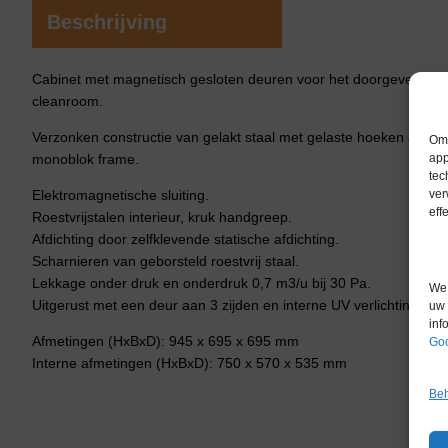
Beschrijving
Cabinet met magnetisch gesloten deuren voor het doorgeven van 
cleanroom.
Verzonken constructie van gelakt staal met gelaste hoeken aan 
Om 
app
monoblok frame.
tec
ver
Elektromagnetische sluiting.
eff
Roestvrijstalen interieur, kruk handgreep.
Afdichting door zelfklevende statische afdichting.
Scharnieren van geborsteld roestvrij staal.
Lekkage onder druk en onderdruk 0,7 m3/u bij 30 Pa.
We 
Uitgerust met een deur aan 3 zijden en interne UV verlichting.
uw 
inf
Afmetingen (HxBxD): 945 x 695 x 695 mm
Goo
Interne afmetingen (HxBxD): 750 x 570 x 535 mm
Beh