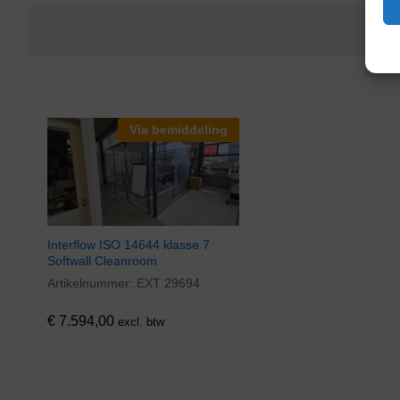
Via bemiddeling
Interflow ISO 14644 klasse 7
Softwall Cleanroom
Artikelnummer:
EXT 29694
€
7.594,00
excl. btw