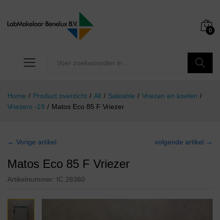
0
Zoeken
Home
/
Product overzicht
/
All
/
Saleable
/
Vriezen en koelen
/
Vriezers -19
/
Matos Eco 85 F Vriezer
← Vorige artikel
volgende artikel →
Matos Eco 85 F Vriezer
Artikelnummer:
IC 28360