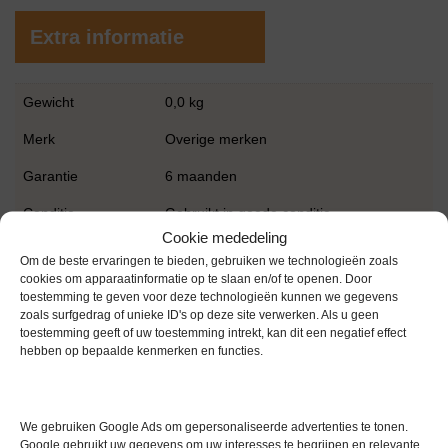
Extra informatie
Gewicht
0,0 kg
Merk
Overige merken
Garantie
6 maanden
Conditie
Gebruikt in goede conditie
Cookie mededeling
Om de beste ervaringen te bieden, gebruiken we technologieën zoals
cookies om apparaatinformatie op te slaan en/of te openen. Door
toestemming te geven voor deze technologieën kunnen we gegevens
zoals surfgedrag of unieke ID's op deze site verwerken. Als u geen
toestemming geeft of uw toestemming intrekt, kan dit een negatief effect
hebben op bepaalde kenmerken en functies.
Gerelateerde producten
We gebruiken Google Ads om gepersonaliseerde advertenties te tonen.
Google gebruikt uw gegevens om uw interesses te begrijpen en relevante