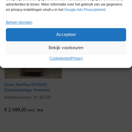
Voorraad
advertenties te tonen. Meer informatie over het gebruik van uw gegevens
en privacy-instellingen vindt u in het
Google Ads Privacybeleid
.
Beheer diensten
Accepteer
Bekijk voorkeuren
Cookiebeleid
Privacy
Gram BioPlus RF660D
Explosieveilige Vrieskast
Artikelnummer:
IC 16728
€
2.499,00
excl. btw