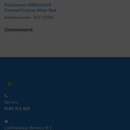
PolyScience WBE02A11B
General Purpose Water Bad
Artikelnummer:
EXT 22985
Gereserveerd
Bel ons
0180 321 820
LabMakelaar Benelux B.V.