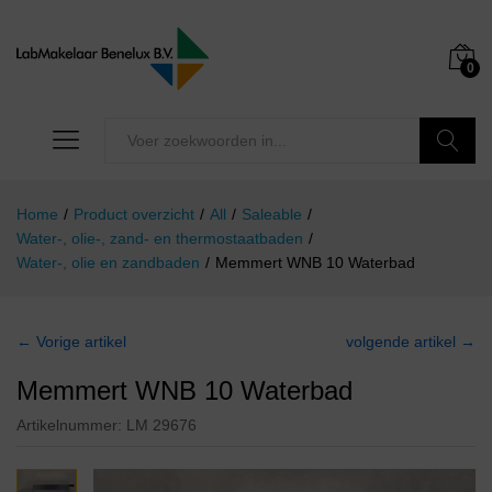
0
Zoeken
Home
/
Product overzicht
/
All
/
Saleable
/
Water-, olie-, zand- en thermostaatbaden
/
Water-, olie en zandbaden
/
Memmert WNB 10 Waterbad
← Vorige artikel
volgende artikel →
Memmert WNB 10 Waterbad
Artikelnummer:
LM 29676