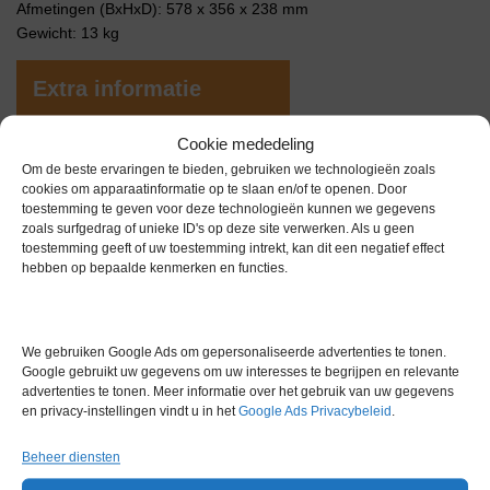
Afmetingen (BxHxD): 578 x 356 x 238 mm
Gewicht: 13 kg
Extra informatie
Cookie mededeling
Gewicht
0,0 kg
Om de beste ervaringen te bieden, gebruiken we technologieën zoals
cookies om apparaatinformatie op te slaan en/of te openen. Door
toestemming te geven voor deze technologieën kunnen we gegevens
zoals surfgedrag of unieke ID's op deze site verwerken. Als u geen
toestemming geeft of uw toestemming intrekt, kan dit een negatief effect
hebben op bepaalde kenmerken en functies.
Gerelateerde producten
We gebruiken Google Ads om gepersonaliseerde advertenties te tonen.
Google gebruikt uw gegevens om uw interesses te begrijpen en relevante
advertenties te tonen. Meer informatie over het gebruik van uw gegevens
en privacy-instellingen vindt u in het
Google Ads Privacybeleid
.
Voorraad
Beheer diensten