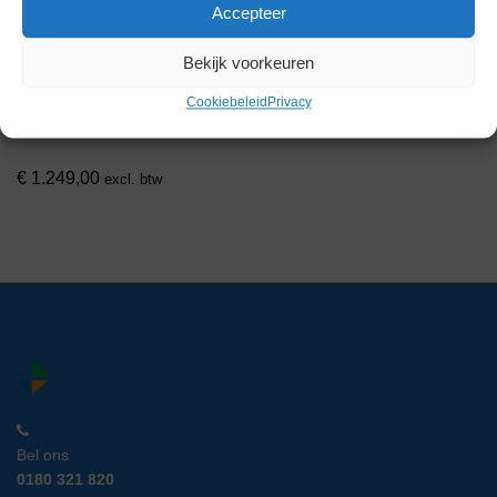
Accepteer
Bekijk voorkeuren
Fisher Isotemp 4100C
Cookiebeleid
Privacy
Waterbad
Artikelnummer:
LM 13561
€
1.249,00
excl. btw
Bel ons
0180 321 820