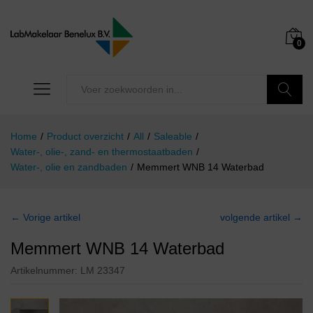
0
Zoeken
Home
/
Product overzicht
/
All
/
Saleable
/
Water-, olie-, zand- en thermostaatbaden
/
Water-, olie en zandbaden
/
Memmert WNB 14 Waterbad
← Vorige artikel
volgende artikel →
Memmert WNB 14 Waterbad
Artikelnummer:
LM 23347