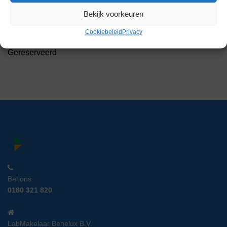
Bekijk voorkeuren
WTW geleidbaarheidsmeter
Artikelnummer:
EXT 6141
Cookiebeleid
Privacy
Gereserveerd
Bel ons
0180 321 820
LabMakelaar Benelux B.V.