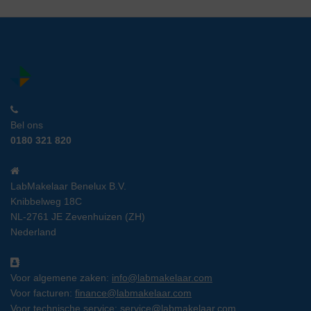
Bel ons
0180 321 820
LabMakelaar Benelux B.V.
Knibbelweg 18C
NL-2761 JE Zevenhuizen (ZH)
Nederland
Voor algemene zaken:
info@labmakelaar.com
Voor facturen:
finance@labmakelaar.com
Voor technische service:
service@labmakelaar.com