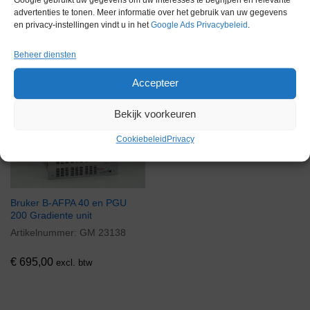
Google gebruikt uw gegevens om uw interesses te begrijpen en relevante
advertenties te tonen. Meer informatie over het gebruik van uw gegevens
en privacy-instellingen vindt u in het
Google Ads Privacybeleid
.
Gerelateerde producten
Beheer diensten
Accepteer
Via bemiddeling
Bekijk voorkeuren
Cookiebeleid
Privacy
Bruker B-AFPA 40 en PGU
200 Gradiente unit
Artikelnummer:
GM 23138
€
695,00
excl. btw