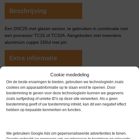
Beschrijving
Een DSC25 met glazen sensor, te gebruiken in combinatie met
een processor TC15 of TC10A. Aangeboden met meerdere
aluminium cupjes 150ul met pin.
Extra informatie
Cookie mededeling
Gewicht
0,0 kg
Om de beste ervaringen te bieden, gebruiken we technologieën zoals
cookies om apparaatinformatie op te slaan en/of te openen. Door
Garantie
0 maanden
toestemming te geven voor deze technologieën kunnen we gegevens
zoals surfgedrag of unieke ID's op deze site verwerken. Als u geen
Conditie
Gebruikt in goede conditie
toestemming geeft of uw toestemming intrekt, kan dit een negatief effect
hebben op bepaalde kenmerken en functies.
Merk
Mettler Toledo
We gebruiken Google Ads om gepersonaliseerde advertenties te tonen.