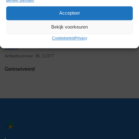
Beheer diensten
Accepteer
Bekijk voorkeuren
Cookiebeleid
Privacy
Sartorius LC420 Precisie
Balans
Artikelnummer:
BL 11377
Gereserveerd