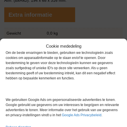
Afm. (BxHxD): 194 x 68 x 316 mm.
Extra informatie
Gewicht
0,0 kg
Garantie
1 maand
Cookie mededeling
Om de beste ervaringen te bieden, gebruiken we technologieën zoals
Conditie
Gebruikt in goede conditie
cookies om apparaatinformatie op te slaan en/of te openen. Door
toestemming te geven voor deze technologieën kunnen we gegevens
zoals surfgedrag of unieke ID's op deze site verwerken. Als u geen
toestemming geeft of uw toestemming intrekt, kan dit een negatief effect
hebben op bepaalde kenmerken en functies.
Gerelateerde producten
We gebruiken Google Ads om gepersonaliseerde advertenties te tonen.
Google gebruikt uw gegevens om uw interesses te begrijpen en relevante
advertenties te tonen. Meer informatie over het gebruik van uw gegevens
en privacy-instellingen vindt u in het
Google Ads Privacybeleid
.
Gereserveerd