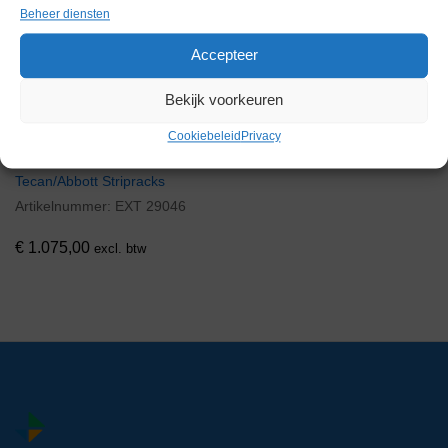
Gerelateerde producten
Beheer diensten
Accepteer
Bekijk voorkeuren
Via bemiddeling
Cookiebeleid
Privacy
Tecan/Abbott Stripracks
Artikelnummer:
EXT 29046
€
1.075,00
excl. btw