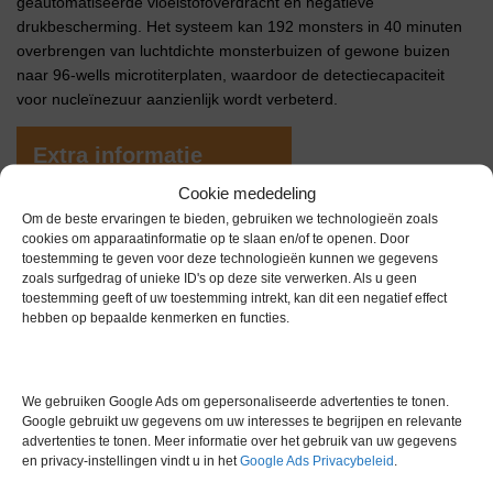
geautomatiseerde vloeistofoverdracht en negatieve
drukbescherming. Het systeem kan 192 monsters in 40 minuten
overbrengen van luchtdichte monsterbuizen of gewone buizen
naar 96-wells microtiterplaten, waardoor de detectiecapaciteit
voor nucleïnezuur aanzienlijk wordt verbeterd.
Extra informatie
Cookie mededeling
Om de beste ervaringen te bieden, gebruiken we technologieën zoals
Gewicht
0,0 kg
cookies om apparaatinformatie op te slaan en/of te openen. Door
toestemming te geven voor deze technologieën kunnen we gegevens
Garantie
0 maanden
zoals surfgedrag of unieke ID's op deze site verwerken. Als u geen
toestemming geeft of uw toestemming intrekt, kan dit een negatief effect
Conditie
Gebruikt in goede conditie
hebben op bepaalde kenmerken en functies.
Merk
Overige merken
We gebruiken Google Ads om gepersonaliseerde advertenties te tonen.
Google gebruikt uw gegevens om uw interesses te begrijpen en relevante
advertenties te tonen. Meer informatie over het gebruik van uw gegevens
en privacy-instellingen vindt u in het
Google Ads Privacybeleid
.