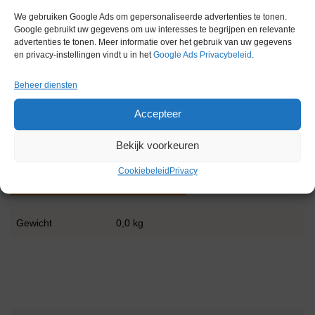
Afmetingen en gewicht
We gebruiken Google Ads om gepersonaliseerde advertenties te tonen.
Google gebruikt uw gegevens om uw interesses te begrijpen en relevante
Breedte: 600 mm
advertenties te tonen. Meer informatie over het gebruik van uw gegevens
en privacy-instellingen vindt u in het
Google Ads Privacybeleid
.
Diepte: 600 mm
Beheer diensten
Hoogte: 850 mm
Accepteer
Diepte met geopende deur: ca. 1200 mm
Gewicht: ca. 70–74 kg
Bekijk voorkeuren
Cookiebeleid
Privacy
Extra informatie
Gewicht
0,0 kg