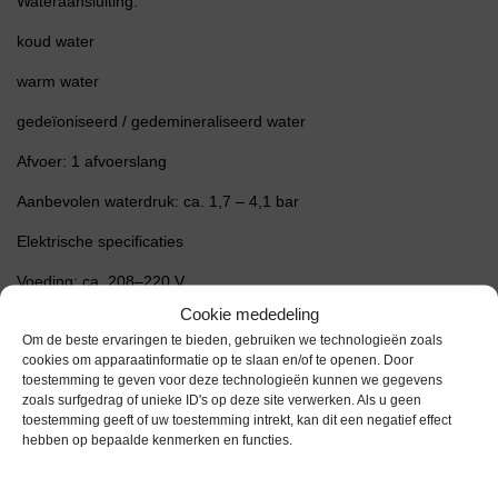
Wateraansluiting:
koud water
warm water
gedeïoniseerd / gedemineraliseerd water
Afvoer: 1 afvoerslang
Aanbevolen waterdruk: ca. 1,7 – 4,1 bar
Elektrische specificaties
Voeding: ca. 208–220 V
Cookie mededeling
Vermogen: tot 4,2 – 6,0 kW afhankelijk van configuratie
Om de beste ervaringen te bieden, gebruiken we technologieën zoals
cookies om apparaatinformatie op te slaan en/of te openen. Door
Constructie
toestemming te geven voor deze technologieën kunnen we gegevens
zoals surfgedrag of unieke ID's op deze site verwerken. Als u geen
Behuizing: roestvrij staal (RVS)
toestemming geeft of uw toestemming intrekt, kan dit een negatief effect
hebben op bepaalde kenmerken en functies.
Wasruimte: RVS met hoge corrosiebestendigheid
Geluidsniveau: < 70 dB tijdens wassen en drogen