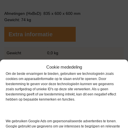
Afmetingen (HxBxD): 835 x 600 x 600 mm
Gewicht: 74 kg
Extra informatie
Gewicht
0,0 kg
Merk
Miele
Cookie mededeling
Om de beste ervaringen te bieden, gebruiken we technologieën zoals
Garantie
6 maanden
cookies om apparaatinformatie op te slaan en/of te openen. Door
toestemming te geven voor deze technologieën kunnen we gegevens
Conditie
Gebruikt in goede conditie
zoals surfgedrag of unieke ID's op deze site verwerken. Als u geen
toestemming geeft of uw toestemming intrekt, kan dit een negatief effect
Bouwjaar
2020
hebben op bepaalde kenmerken en functies.
We gebruiken Google Ads om gepersonaliseerde advertenties te tonen.
Google gebruikt uw gegevens om uw interesses te begrijpen en relevante