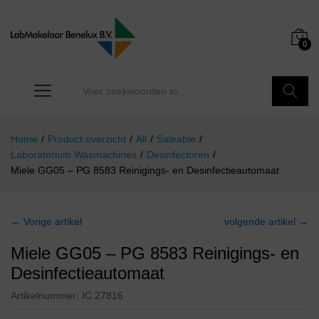
0
Zoeken
Home
/
Product overzicht
/
All
/
Saleable
/
Laboratorium Wasmachines
/
Desinfectoren
/
Miele GG05 – PG 8583 Reinigings- en Desinfectieautomaat
← Vorige artikel
volgende artikel →
Miele GG05 – PG 8583 Reinigings- en
Desinfectieautomaat
Artikelnummer:
IC 27816