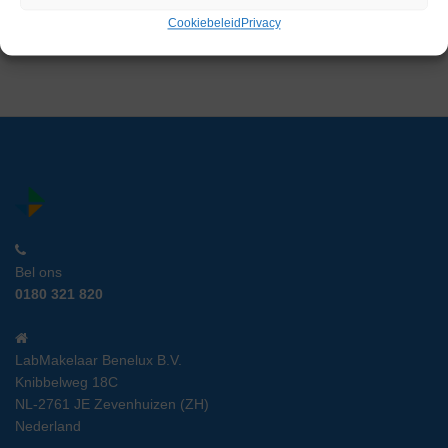
€
899,00
excl. btw
Cookiebeleid
Privacy
Bel ons
0180 321 820
LabMakelaar Benelux B.V.
Knibbelweg 18C
NL-2761 JE Zevenhuizen (ZH)
Nederland