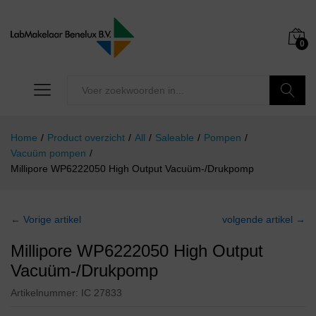
0
Zoeken
Home
/
Product overzicht
/
All
/
Saleable
/
Pompen
/
Vacuüm pompen
/
Millipore WP6222050 High Output Vacuüm-/Drukpomp
← Vorige artikel
volgende artikel →
Millipore WP6222050 High Output
Vacuüm-/Drukpomp
Artikelnummer:
IC 27833