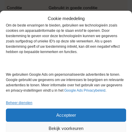
Conditie
Gebruikt in goede conditie
Cookie mededeling
Om de beste ervaringen te bieden, gebruiken we technologieën zoals
cookies om apparaatinformatie op te slaan en/of te openen. Door
toestemming te geven voor deze technologieën kunnen we gegevens
zoals surfgedrag of unieke ID's op deze site verwerken. Als u geen
toestemming geeft of uw toestemming intrekt, kan dit een negatief effect
Gerelateerde producten
hebben op bepaalde kenmerken en functies.
We gebruiken Google Ads om gepersonaliseerde advertenties te tonen.
Voorraad
Google gebruikt uw gegevens om uw interesses te begrijpen en relevante
advertenties te tonen. Meer informatie over het gebruik van uw gegevens
en privacy-instellingen vindt u in het
Google Ads Privacybeleid
.
Beheer diensten
Accepteer
Becker VT 4.16 Vacuüm Pomp
Artikelnummer:
IC 18526
Bekijk voorkeuren