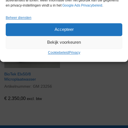
advertenties te tonen. Meer informatie over het gebruik van uw gegevens
en privacy-instellingen vindt u in het
Google Ads Privacybeleid
.
Gerelateerde producten
Beheer diensten
Accepteer
Via bemiddeling
Bekijk voorkeuren
Cookiebeleid
Privacy
BioTek Elx50/8
Microplaatwasser
Artikelnummer:
GM 23256
€
2.350,00
excl. btw