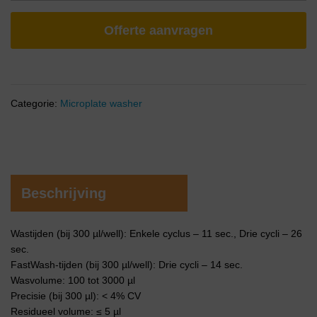
Offerte aanvragen
Categorie:
Microplate washer
Beschrijving
Wastijden (bij 300 µl/well): Enkele cyclus – 11 sec., Drie cycli – 26
sec.
FastWash-tijden (bij 300 µl/well): Drie cycli – 14 sec.
Wasvolume: 100 tot 3000 µl
Precisie (bij 300 µl): < 4% CV
Residueel volume: ≤ 5 µl