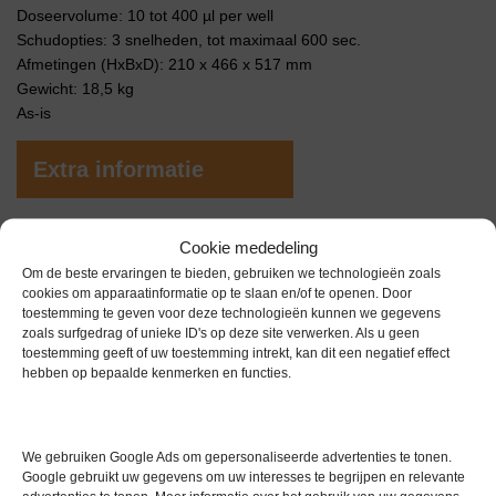
Doseervolume: 10 tot 400 µl per well
Schudopties: 3 snelheden, tot maximaal 600 sec.
Afmetingen (HxBxD): 210 x 466 x 517 mm
Gewicht: 18,5 kg
As-is
Extra informatie
Gewicht
0,0 kg
Cookie mededeling
Om de beste ervaringen te bieden, gebruiken we technologieën zoals
Merk
Overige merken
cookies om apparaatinformatie op te slaan en/of te openen. Door
toestemming te geven voor deze technologieën kunnen we gegevens
Garantie
0 maanden
zoals surfgedrag of unieke ID's op deze site verwerken. Als u geen
toestemming geeft of uw toestemming intrekt, kan dit een negatief effect
Conditie
Gebruikt in goede conditie
hebben op bepaalde kenmerken en functies.
We gebruiken Google Ads om gepersonaliseerde advertenties te tonen.
Google gebruikt uw gegevens om uw interesses te begrijpen en relevante