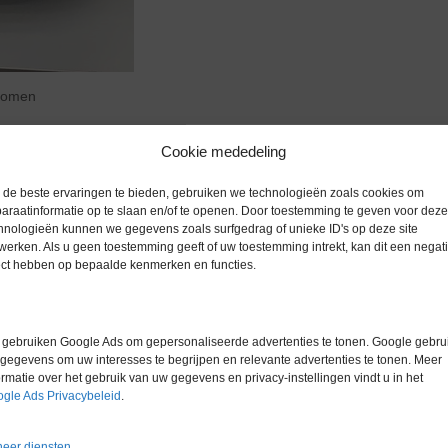
zoomen
Cookie mededeling
de beste ervaringen te bieden, gebruiken we technologieën zoals cookies om
araatinformatie op te slaan en/of te openen. Door toestemming te geven voor deze
Extra informatie
hnologieën kunnen we gegevens zoals surfgedrag of unieke ID's op deze site
werken. Als u geen toestemming geeft of uw toestemming intrekt, kan dit een negati
ect hebben op bepaalde kenmerken en functies.
an DNA en RNA, ontworpen voor
Gewicht
0,0 kg
eit. Het apparaat maakt gebruik
isoleren uit diverse bronnen,
Merk
Molgen
gebruiken Google Ads om gepersonaliseerde advertenties te tonen. Google gebrui
e lichaamsvloeistoffen.
gegevens om uw interesses te begrijpen en relevante advertenties te tonen. Meer
Conditie
Zo goed al
ormatie over het gebruik van uw gegevens en privacy-instellingen vindt u in het
gle Ads Privacybeleid
.
Garantie
1 maand
eer diensten