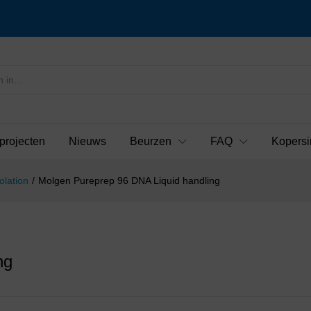
projecten
Nieuws
Beurzen
FAQ
Kopersi
olation
/
Molgen Pureprep 96 DNA Liquid handling
ng