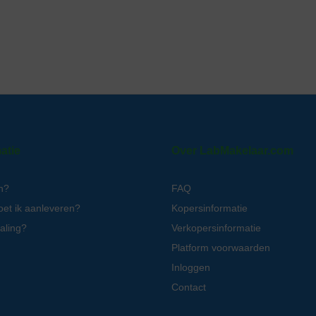
atie
Over LabMakelaar.com
n?
FAQ
oet ik aanleveren?
Kopersinformatie
aling?
Verkopersinformatie
Platform voorwaarden
Inloggen
Contact