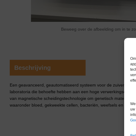
Beweeg over de afbeelding om in te 
Om 
app
Beschrijving
tec
ver
eff
Een geavanceerd, geautomatiseerd systeem voor de zuivering v
laboratoria die behoefte hebben aan een hoge verwerkingscapacit
van magnetische scheidingstechnologie om genetisch materiaal te 
We 
waaronder bloed, gekweekte cellen, bacteriën, weefsels en celvrij
uw 
inf
Goo
Beh