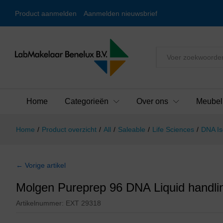
Product aanmelden
Aanmelden nieuwsbrief
Alles
Home
Categorieën
Over ons
Meubel
Home
/
Product overzicht
/
All
/
Saleable
/
Life Sciences
/
DNA Is
← Vorige artikel
Molgen Pureprep 96 DNA Liquid handli
Artikelnummer:
EXT 29318