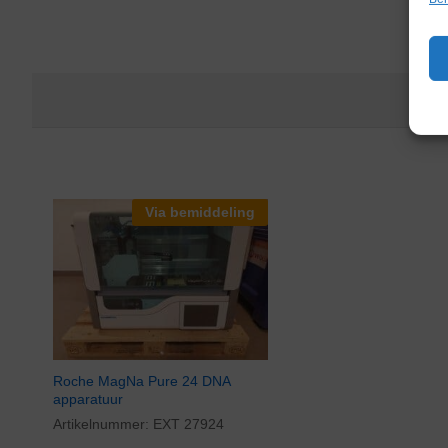
Via bemiddeling
Roche MagNa Pure 24 DNA
apparatuur
Artikelnummer:
EXT 27924