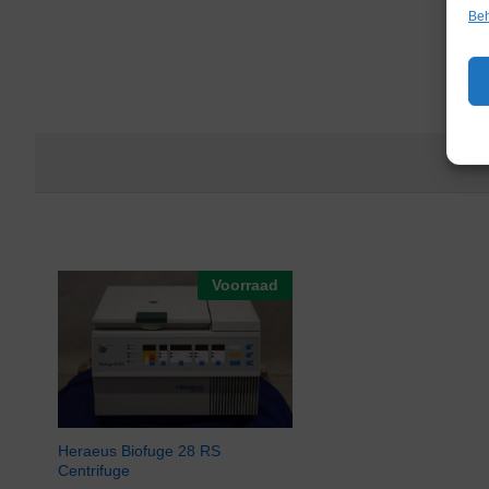
Beh
Voorraad
Heraeus Biofuge 28 RS
Centrifuge