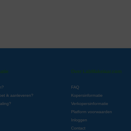
atie
Over LabMakelaar.com
n?
FAQ
oet ik aanleveren?
Kopersinformatie
aling?
Verkopersinformatie
Platform voorwaarden
Inloggen
Contact