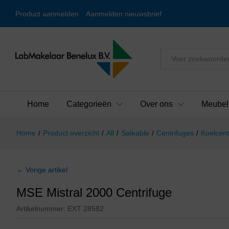
Product aanmelden
Aanmelden nieuwsbrief
Alles
Home
Categorieën
Over ons
Meubel
Home
/
Product overzicht
/
All
/
Saleable
/
Centrifuges
/
Koelcent
← Vorige artikel
MSE Mistral 2000 Centrifuge
Artikelnummer:
EXT 28582