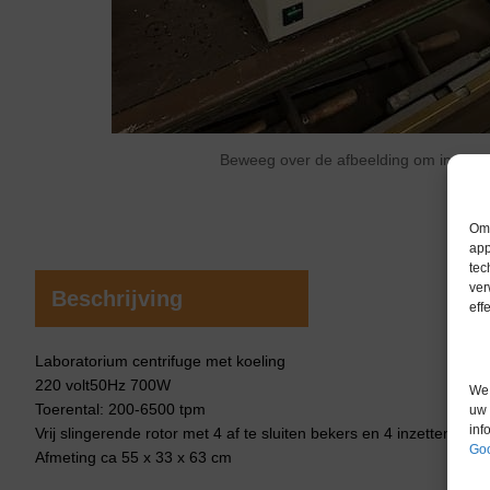
Beweeg over de afbeelding om in te 
Om 
app
tec
ver
Beschrijving
eff
Laboratorium centrifuge met koeling
220 volt50Hz 700W
We 
Toerental: 200-6500 tpm
uw 
inf
Vrij slingerende rotor met 4 af te sluiten bekers en 4 inzetten ie
Goo
Afmeting ca 55 x 33 x 63 cm