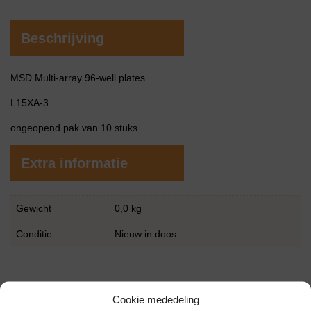
Beschrijving
MSD Multi-array 96-well plates
L15XA-3
ongeopend pak van 10 stuks
Extra informatie
Gewicht
0,0 kg
Conditie
Nieuw in doos
Cookie mededeling