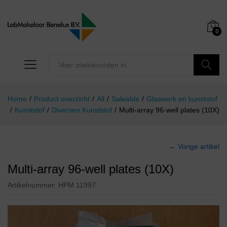
0
Zoeken
Home
/
Product overzicht
/
All
/
Saleable
/
Glaswerk en kunststof
/
Kunststof
/
Diversen Kunststof
/
Multi-array 96-well plates (10X)
← Vorige artikel
Multi-array 96-well plates (10X)
Artikelnummer:
HPM 11997