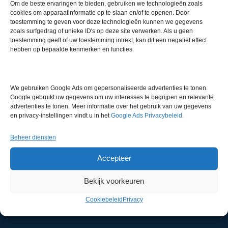
Om de beste ervaringen te bieden, gebruiken we technologieën zoals
cookies om apparaatinformatie op te slaan en/of te openen. Door
Gerelateerde producten
toestemming te geven voor deze technologieën kunnen we gegevens
zoals surfgedrag of unieke ID's op deze site verwerken. Als u geen
toestemming geeft of uw toestemming intrekt, kan dit een negatief effect
hebben op bepaalde kenmerken en functies.
Gereserveerd
We gebruiken Google Ads om gepersonaliseerde advertenties te tonen.
Google gebruikt uw gegevens om uw interesses te begrijpen en relevante
advertenties te tonen. Meer informatie over het gebruik van uw gegevens
en privacy-instellingen vindt u in het
Google Ads Privacybeleid
.
SCAT S60 Afvalvat
Artikelnummer:
HPM 11998
Beheer diensten
Accepteer
Gereserveerd
Bekijk voorkeuren
Cookiebeleid
Privacy