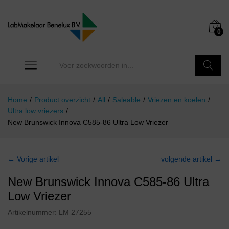
0
Zoeken
Home
/
Product overzicht
/
All
/
Saleable
/
Vriezen en koelen
/
Ultra low vriezers
/
New Brunswick Innova C585-86 Ultra Low Vriezer
← Vorige artikel
volgende artikel →
New Brunswick Innova C585-86 Ultra
Low Vriezer
Artikelnummer:
LM 27255