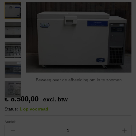
Beweeg over de afbeelding om in te zoomen
€
8.500,00
excl. btw
Status:
1 op voorraad
Aantal: