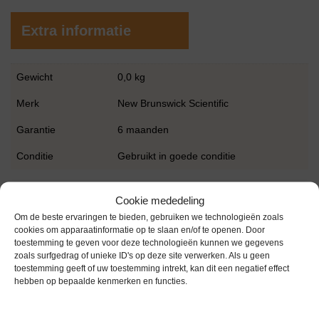
Extra informatie
Gewicht
0,0 kg
Merk
New Brunswick Scientific
Garantie
6 maanden
Conditie
Gebruikt in goede conditie
Cookie mededeling
Om de beste ervaringen te bieden, gebruiken we technologieën zoals
cookies om apparaatinformatie op te slaan en/of te openen. Door
toestemming te geven voor deze technologieën kunnen we gegevens
zoals surfgedrag of unieke ID's op deze site verwerken. Als u geen
Gerelateerde producten
toestemming geeft of uw toestemming intrekt, kan dit een negatief effect
hebben op bepaalde kenmerken en functies.