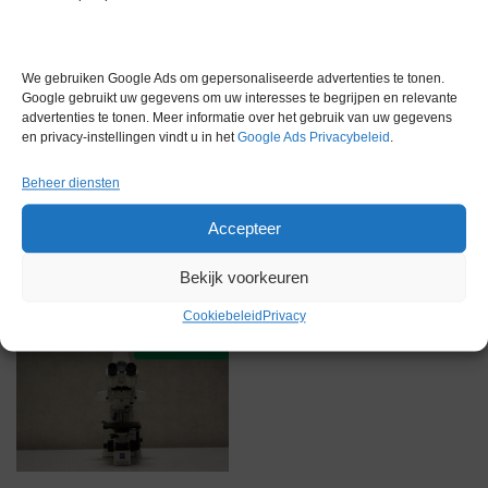
Gewicht
0,0 kg
Garantie
6 maanden
We gebruiken Google Ads om gepersonaliseerde advertenties te tonen.
Conditie
Gebruikt in goede conditie
Google gebruikt uw gegevens om uw interesses te begrijpen en relevante
advertenties te tonen. Meer informatie over het gebruik van uw gegevens
en privacy-instellingen vindt u in het
Google Ads Privacybeleid
.
Beheer diensten
Accepteer
Gerelateerde producten
Bekijk voorkeuren
Cookiebeleid
Privacy
Voorraad