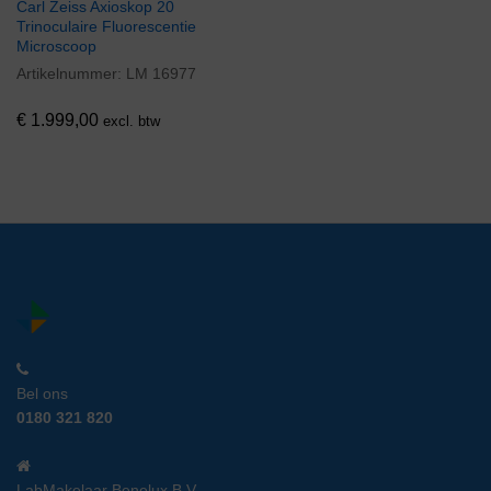
Carl Zeiss Axioskop 20
Trinoculaire Fluorescentie
Microscoop
Artikelnummer:
LM 16977
€
1.999,00
excl. btw
Bel ons
0180 321 820
LabMakelaar Benelux B.V.