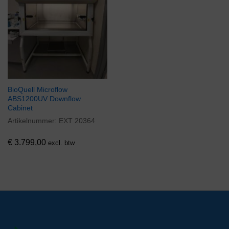
BioQuell Microflow
ABS1200UV Downflow
Cabinet
Artikelnummer:
EXT 20364
€
3.799,00
excl. btw