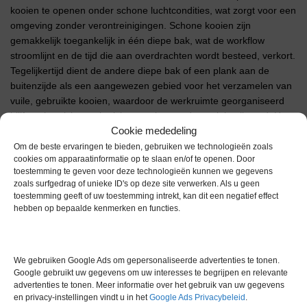
kooien te openen onder schone luchtcondities, wat zorgt voor een
omgeving zonder verontreinigingen. Schone kooien zijn
gemakkelijk toegankelijk in één diepe bak, wat de workflow
stroomlijnt en de tijd die aan overdrachten wordt besteed, verkort.
Tegelijkertijd dient de andere diepe bak of een plank aan de
buitenzijde als een aangewezen gebied voor het verzamelen van
vuile, gebruikte kooien, waardoor de werkruimte georganiseerd
blijft en het risico op kruisbesmetting wordt geminimaliseerd. Het
Cookie mededeling
tranfer station is uitgevoerd met LED-verlichting en is elektrisch in
hoogte verstelbaar.
Om de beste ervaringen te bieden, gebruiken we technologieën zoals
cookies om apparaatinformatie op te slaan en/of te openen. Door
Contructie Roestvrijstaal type 304
toestemming te geven voor deze technologieën kunnen we gegevens
zoals surfgedrag of unieke ID's op deze site verwerken. Als u geen
Afmetingen extern (bxdxh) 1676 x 777 x 2045-2350 mm
toestemming geeft of uw toestemming intrekt, kan dit een negatief effect
Afmetingen intern (bxdxh) 1386 x 711 x 648 mm
hebben op bepaalde kenmerken en functies.
HEPA filter Efficiëntie van 99,99% bij 0,3 micron
Certificering ISO 14644
We gebruiken Google Ads om gepersonaliseerde advertenties te tonen.
Extra informatie
Google gebruikt uw gegevens om uw interesses te begrijpen en relevante
advertenties te tonen. Meer informatie over het gebruik van uw gegevens
en privacy-instellingen vindt u in het
Google Ads Privacybeleid
.