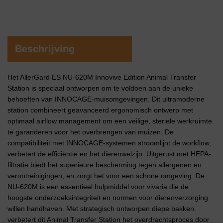
Beschrijving
Het AllerGard ES NU-620M Innovive Edition Animal Transfer
Station is speciaal ontworpen om te voldoen aan de unieke
behoeften van INNOCAGE-muisomgevingen. Dit ultramoderne
station combineert geavanceerd ergonomisch ontwerp met
optimaal airflow management om een ​​veilige, steriele werkruimte
te garanderen voor het overbrengen van muizen. De
compatibiliteit met INNOCAGE-systemen stroomlijnt de workflow,
verbetert de efficiëntie en het dierenwelzijn. Uitgerust met HEPA-
filtratie biedt het superieure bescherming tegen allergenen en
verontreinigingen, en zorgt het voor een schone omgeving. De
NU-620M is een essentieel hulpmiddel voor vivaria die de
hoogste onderzoeksintegriteit en normen voor dierenverzorging
willen handhaven. Met strategisch ontworpen diepe bakken
verbetert dit Animal Transfer Station het overdrachtsproces door