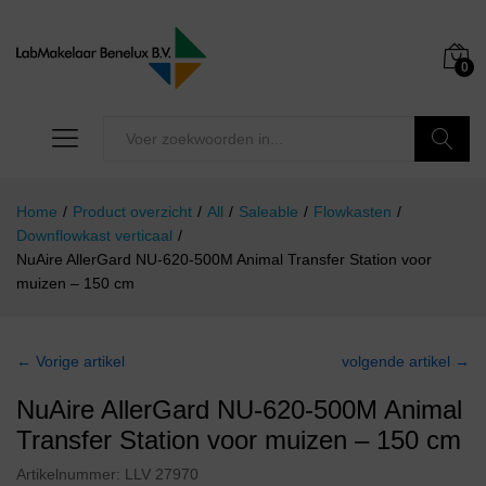
0
Zoeken
Home
/
Product overzicht
/
All
/
Saleable
/
Flowkasten
/
Downflowkast verticaal
/
NuAire AllerGard NU-620-500M Animal Transfer Station voor
muizen – 150 cm
← Vorige artikel
volgende artikel →
NuAire AllerGard NU-620-500M Animal
Transfer Station voor muizen – 150 cm
Artikelnummer:
LLV 27970