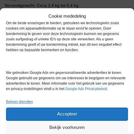
Verzendgewicht: Circa 2,4 kg tot 5,4 kg.
Belangrijkste Specificaties
Cookie mededeling
Capaciteit: 810 g.
Om de beste ervaringen te bieden, gebruiken we technologieën zoals
Afleesbaarheid: 0,01 g.
cookies om apparaatinformatie op te slaan en/of te openen. Door
Stabilisatietijd: Ongeveer 1,5 tot 3 seconden.
toestemming te geven voor deze technologieën kunnen we gegevens
Voeding: Werkt op de meegeleverde AC-adapter of op 4 AA-
zoals surfgedrag of unieke ID's op deze site verwerken. Als u geen
toestemming geeft of uw toestemming intrekt, kan dit een negatief effect
batterijen (voor draagbaar gebruik).
hebben op bepaalde kenmerken en functies.
Communicatie: Standaard voorzien van een RS232-poort; USB is
optioneel beschikbaar.
Extra informatie
We gebruiken Google Ads om gepersonaliseerde advertenties te tonen.
Google gebruikt uw gegevens om uw interesses te begrijpen en relevante
advertenties te tonen. Meer informatie over het gebruik van uw gegevens
en privacy-instellingen vindt u in het
Google Ads Privacybeleid
.
Gewicht
0,0 kg
Beheer diensten
Merk
Ohaus
Accepteer
Conditie
Gebruikt in goede conditie
Garantie
1 maand
Bekijk voorkeuren