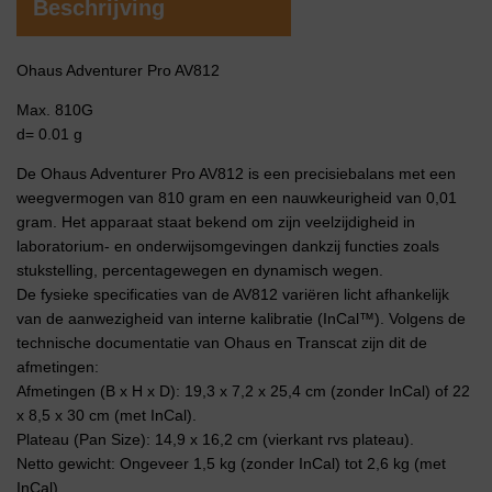
Beschrijving
Ohaus Adventurer Pro AV812
Max. 810G
d= 0.01 g
De Ohaus Adventurer Pro AV812 is een precisiebalans met een
weegvermogen van 810 gram en een nauwkeurigheid van 0,01
gram. Het apparaat staat bekend om zijn veelzijdigheid in
laboratorium- en onderwijsomgevingen dankzij functies zoals
stukstelling, percentagewegen en dynamisch wegen.
De fysieke specificaties van de AV812 variëren licht afhankelijk
van de aanwezigheid van interne kalibratie (InCal™). Volgens de
technische documentatie van Ohaus en Transcat zijn dit de
afmetingen:
Afmetingen (B x H x D): 19,3 x 7,2 x 25,4 cm (zonder InCal) of 22
x 8,5 x 30 cm (met InCal).
Plateau (Pan Size): 14,9 x 16,2 cm (vierkant rvs plateau).
Netto gewicht: Ongeveer 1,5 kg (zonder InCal) tot 2,6 kg (met
InCal).