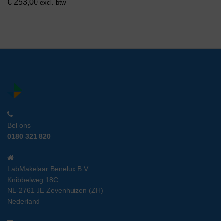
€
253,00
excl. btw
Bel ons
0180 321 820
LabMakelaar Benelux B.V.
Knibbelweg 18C
NL-2761 JE Zevenhuizen (ZH)
Nederland