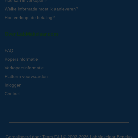
Hoe kan ik verkopen?
Welke informatie moet ik aanleveren?
Hoe verloopt de betaling?
Over LabMakelaar.com
FAQ
Kopersinformatie
Verkopersinformatie
Platform voorwaarden
Inloggen
Contact
Gerealiseerd door
Team F&J
© 2002-2026 LabMakelaar Benelux