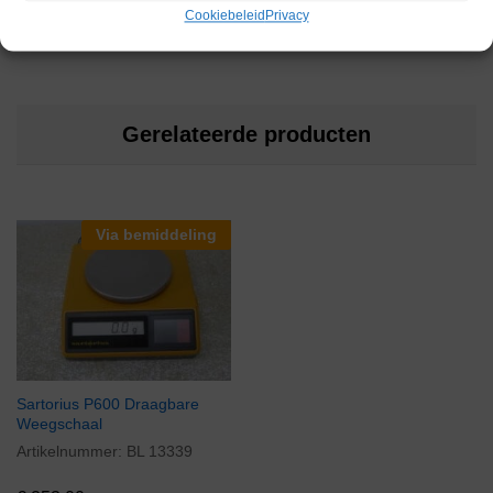
Cookiebeleid
Privacy
Gerelateerde producten
Via bemiddeling
Sartorius P600 Draagbare
Weegschaal
Artikelnummer:
BL 13339