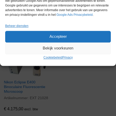
We gebruiken Google Ads om gepersonaliseerde advertenties te tonen.
Google gebruikt uw gegevens om uw interesses te begrijpen en relevante
advertenties te tonen. Meer informatie over het gebruik van uw gegevens
Gerelateerde producten
en privacy-instellingen vindt u in het
Google Ads Privacybeleid
.
Beheer diensten
Accepteer
Via bemiddeling
Bekijk voorkeuren
Cookiebeleid
Privacy
Nikon Eclipse E400
Binoculaire Fluorescentie
Microscoop
Artikelnummer:
EXT 21028
€
4.175,00
excl. btw