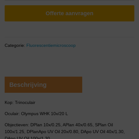
Offerte aanvragen
Categorie:
Fluorescentiemicroscoop
Beschrijving
Kop: Trinoculair
Oculair: Olympus WHK 10x/20 L
Objectieven: DPlan 10x/0.25, APlan 40x/0.65, SPlan Oil
100x/1.25, DPlanApo UV Oil 20x/0.80, DApo UV Oil 40x/1.30,
DApo UV Oil 100x/1.30