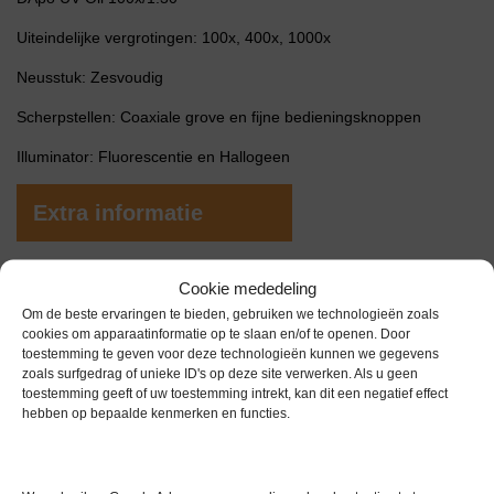
Uiteindelijke vergrotingen: 100x, 400x, 1000x
Neusstuk: Zesvoudig
Scherpstellen: Coaxiale grove en fijne bedieningsknoppen
Illuminator: Fluorescentie en Hallogeen
Extra informatie
Gewicht
0,0 kg
Cookie mededeling
Om de beste ervaringen te bieden, gebruiken we technologieën zoals
Garantie
6 maanden
cookies om apparaatinformatie op te slaan en/of te openen. Door
toestemming te geven voor deze technologieën kunnen we gegevens
Conditie
Gebruikt in goede conditie
zoals surfgedrag of unieke ID's op deze site verwerken. Als u geen
toestemming geeft of uw toestemming intrekt, kan dit een negatief effect
Merk
Olympus
hebben op bepaalde kenmerken en functies.