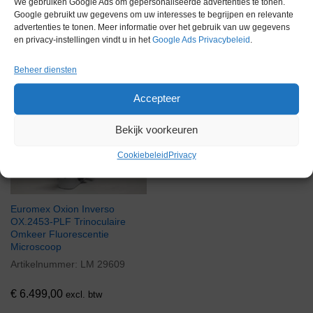
We gebruiken Google Ads om gepersonaliseerde advertenties te tonen.
Google gebruikt uw gegevens om uw interesses te begrijpen en relevante
advertenties te tonen. Meer informatie over het gebruik van uw gegevens
en privacy-instellingen vindt u in het
Google Ads Privacybeleid
.
Gerelateerde producten
Beheer diensten
Accepteer
Voorraad
Bekijk voorkeuren
Cookiebeleid
Privacy
Euromex Oxion Inverso
OX.2453-PLF Trinoculaire
Omkeer Fluorescentie
Microscoop
Artikelnummer:
LM 29609
€
6.499,00
excl. btw