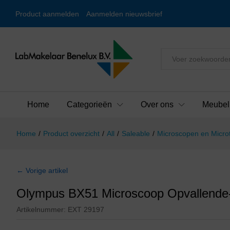
Product aanmelden
Aanmelden nieuwsbrief
Alles
Home
Categorieën
Over ons
Meubel
Home
/
Product overzicht
/
All
/
Saleable
/
Microscopen en Micr
← Vorige artikel
Olympus BX51 Microscoop Opvallende- 
Artikelnummer:
EXT 29197