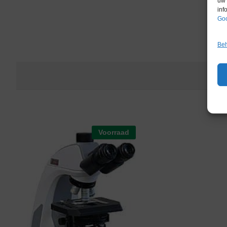
uw 
inf
Goo
Beh
Voorraad