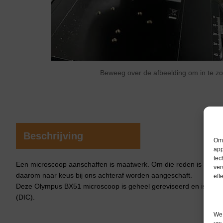
Beweeg over de afbeelding om in te 
Beschrijving
Om 
app
tec
Een microscoop aanschaffen is maatwerk. Om die reden is dit ins
ver
daarom naar keus bij ons achteraf worden aangeschaft.
eff
Deze Olympus BX51 microscoop is geheel gereviseerd en is uitgeru
(DIC).
We 