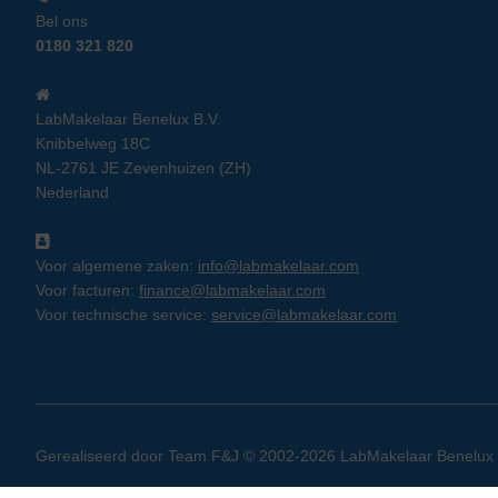
Bel ons
0180 321 820
LabMakelaar Benelux B.V.
Knibbelweg 18C
NL-2761 JE Zevenhuizen (ZH)
Nederland
Voor algemene zaken:
info@labmakelaar.com
Voor facturen:
finance@labmakelaar.com
Voor technische service:
service@labmakelaar.com
Gerealiseerd door
Team F&J
© 2002-2026 LabMakelaar Benelux B.V