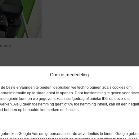
zoomen
Cookie mededeling
Extra informatie
de beste ervaringen te bieden, gebruiken we technologieën zoals cookies om
araatinformatie op te slaan en/of te openen. Door toestemming te geven voor deze
hnologieën kunnen we gegevens zoals surfgedrag of unieke ID's op deze site
trument zonder optiek en kan
werken. Als u geen toestemming geeft of uw toestemming intrekt, kan dit een negati
Gewicht
0,0 kg
ect hebben op bepaalde kenmerken en functies.
st met interferentie contrast
Merk
Olympus
Conditie
Gebruikt in
gebruiken Google Ads om gepersonaliseerde advertenties te tonen. Google gebrui