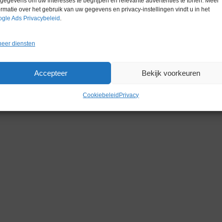
Garantie
6 maanden
gegevens om uw interesses te begrijpen en relevante advertenties te tonen. Meer
ormatie over het gebruik van uw gegevens en privacy-instellingen vindt u in het
gle Ads Privacybeleid
.
eer diensten
Gerelateerde producten
Accepteer
Bekijk voorkeuren
Cookiebeleid
Privacy