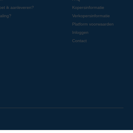
oet ik aanleveren?
Kopersinformatie
aling?
Verkopersinformatie
Platform voorwaarden
Inloggen
Contact