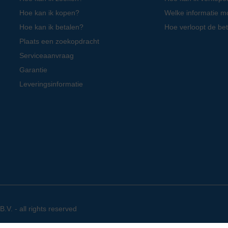
Hoe kan ik kopen?
Welke informatie m
Hoe kan ik betalen?
Hoe verloopt de bet
Plaats een zoekopdracht
Serviceaanvraag
Garantie
Leveringsinformatie
. - all rights reserved