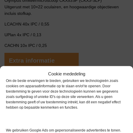
Olympus omkeermicroscoop CKX53SF (CKX3-SLP)
Uitgerust met 10×22 oculairen, en hoogwaardige objectieven
incluis stofkap.
LCACHN 40x IPC / 0,55
UPlan 4x IPC / 0,13
CACHN 10x IPC / 0,25
Extra informatie
Cookie mededeling
Gewicht
0,0 kg
Om de beste ervaringen te bieden, gebruiken we technologieën zoals
cookies om apparaatinformatie op te slaan en/of te openen. Door
Merk
Olympus
toestemming te geven voor deze technologieën kunnen we gegevens
zoals surfgedrag of unieke ID's op deze site verwerken. Als u geen
Conditie
Gebruikt in goede conditie
toestemming geeft of uw toestemming intrekt, kan dit een negatief effect
hebben op bepaalde kenmerken en functies.
Garantie
1 maand
We gebruiken Google Ads om gepersonaliseerde advertenties te tonen.