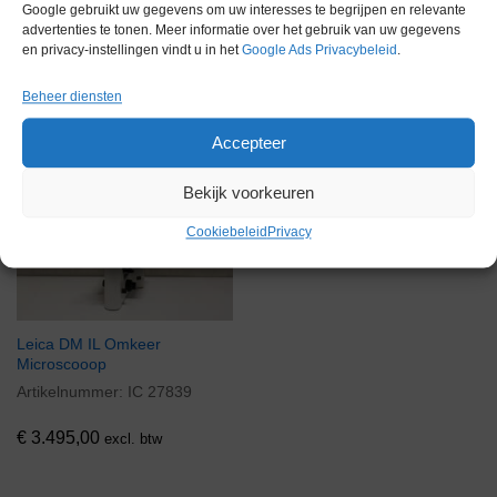
Google gebruikt uw gegevens om uw interesses te begrijpen en relevante
advertenties te tonen. Meer informatie over het gebruik van uw gegevens
en privacy-instellingen vindt u in het
Google Ads Privacybeleid
.
Gerelateerde producten
Beheer diensten
Accepteer
Voorraad
Bekijk voorkeuren
Cookiebeleid
Privacy
Leica DM IL Omkeer
Microscooop
Artikelnummer:
IC 27839
€
3.495,00
excl. btw