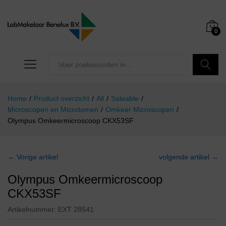
0
Zoeken
Home
/
Product overzicht
/
All
/
Saleable
/
Microscopen en Microtomen
/
Omkeer Microscopen
/
Olympus Omkeermicroscoop CKX53SF
← Vorige artikel
volgende artikel →
Olympus Omkeermicroscoop
CKX53SF
Artikelnummer:
EXT 28541