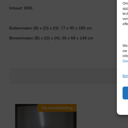
Om 
Inhoud: 690L
app
tec
ver
eff
Buitenmaten (B) x (D) x (H): 77 x 95 x 185 cm
Binnenmaten (B) x (D) x (H): 65 x 68 x 149 cm
We 
uw 
inf
Goo
Beh
Via bemiddeling