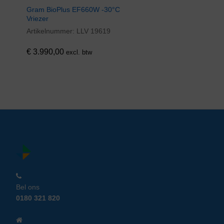
Gram BioPlus EF660W -30°C
Vriezer
Artikelnummer:
LLV 19619
€
3.990,00
excl. btw
Bel ons
0180 321 820