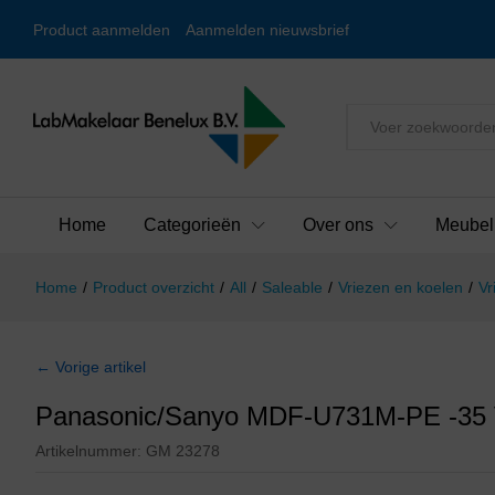
Product aanmelden
Aanmelden nieuwsbrief
Alles
Home
Categorieën
Over ons
Meubel
Home
/
Product overzicht
/
All
/
Saleable
/
Vriezen en koelen
/
Vr
← Vorige artikel
Panasonic/Sanyo MDF-U731M-PE -35 V
Artikelnummer:
GM 23278