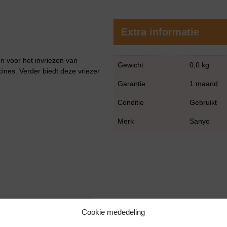
Extra informatie
en voor het invriezen van
Gewicht
0,0 kg
ines. Verder biedt deze vriezer
.
Garantie
1 maand
Conditie
Gebruikt
Merk
Sanyo
Cookie mededeling