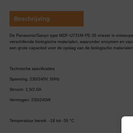
Beschrijving
De Panasonic/Sanyo type MDF-U731M-PE
-35 vriezer is ontworp
verschillende biologische materialen, waaronder enzymen en vacc
een grote capaciteit voor de opslag van de biologische materialen
Technische specificaties
Spanning: 230/240V, 50Hz
Stroom: 1,9/2,0A
Vermogen: 230/240W
Temperatuur bereik: -18 tot -35 °C