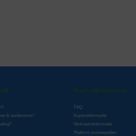
atie
Over LabMakelaar.com
n?
FAQ
oet ik aanleveren?
Kopersinformatie
aling?
Verkopersinformatie
Platform voorwaarden