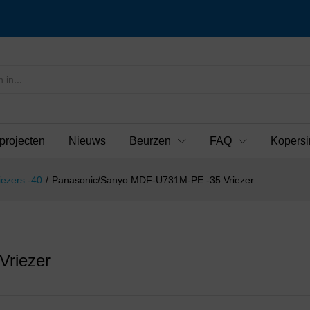
projecten
Nieuws
Beurzen
FAQ
Kopersi
iezers -40
/
Panasonic/Sanyo MDF-U731M-PE -35 Vriezer
riezer