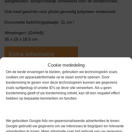
aangeboden, oorspronkelijk ontwikkeld voor de tandtechniek.
Ook heel geschikt voor photo-gevoelig polymeer onderzoek.
Doorsnede belichtingsplaatje: 11 cm.!
Afmetingen: (DxHxB)
35 x 15 x 18.5 cm.
Extra informatie
Cookie mededeling
Om de beste ervaringen te bieden, gebruiken we technologieën zoals
Gewicht
0,0 kg
cookies om apparaatinformatie op te slaan en/of te openen. Door
toestemming te geven voor deze technologieën kunnen we gegevens
Garantie
1 maand
zoals surfgedrag of unieke ID's op deze site verwerken. Als u geen
toestemming geeft of uw toestemming intrekt, kan dit een negatief effect
Conditie
Gebruikt in goede conditie
hebben op bepaalde kenmerken en functies.
We gebruiken Google Ads om gepersonaliseerde advertenties te tonen.
Google gebruikt uw gegevens om uw interesses te begrijpen en relevante
advertenties te tonen. Meer informatie over het gebruik van uw gegevens