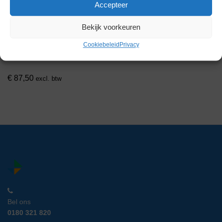
Accepteer
Bekijk voorkeuren
Vinitex Open Bovenkast
Cookiebeleid
Privacy
Artikelnummer:
LM 17037
€
87,50
excl. btw
Bel ons
0180 321 820