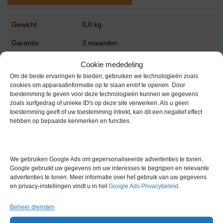
Gewicht
0,0 kg
Garantie
3 maanden
Conditie
Gebruikt in goede conditie
Cookie mededeling
Om de beste ervaringen te bieden, gebruiken we technologieën zoals
Merk
Potteau
cookies om apparaatinformatie op te slaan en/of te openen. Door
toestemming te geven voor deze technologieën kunnen we gegevens
zoals surfgedrag of unieke ID's op deze site verwerken. Als u geen
toestemming geeft of uw toestemming intrekt, kan dit een negatief effect
hebben op bepaalde kenmerken en functies.
Gerelateerde producten
We gebruiken Google Ads om gepersonaliseerde advertenties te tonen.
Google gebruikt uw gegevens om uw interesses te begrijpen en relevante
advertenties te tonen. Meer informatie over het gebruik van uw gegevens
en privacy-instellingen vindt u in het
Google Ads Privacybeleid
.
Voorraad
Beheer diensten