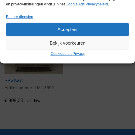
en privacy-instellingen vindt u in het
Google Ads Privacybeleid
.
Beheer diensten
Accepteer
Bekijk voorkeuren
Cookiebeleid
Privacy
RVS Kast
Artikelnummer:
LM 13992
€
999,00
excl. btw