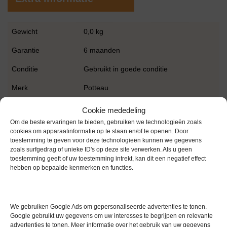
Gewicht
0,0 kg
Garantie
6 maanden
Conditie
Gebruikt in goede conditie
Merk
Potteau
Cookie mededeling
Om de beste ervaringen te bieden, gebruiken we technologieën zoals
cookies om apparaatinformatie op te slaan en/of te openen. Door
toestemming te geven voor deze technologieën kunnen we gegevens
zoals surfgedrag of unieke ID's op deze site verwerken. Als u geen
toestemming geeft of uw toestemming intrekt, kan dit een negatief effect
Gerelateerde producten
hebben op bepaalde kenmerken en functies.
We gebruiken Google Ads om gepersonaliseerde advertenties te tonen.
Voorraad
Google gebruikt uw gegevens om uw interesses te begrijpen en relevante
advertenties te tonen. Meer informatie over het gebruik van uw gegevens