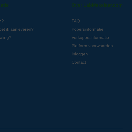
atie
Over LabMakelaar.com
n?
FAQ
oet ik aanleveren?
Kopersinformatie
aling?
Verkopersinformatie
Platform voorwaarden
Inloggen
Contact