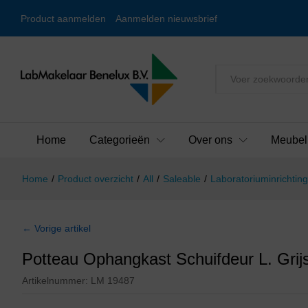
Product aanmelden
Aanmelden nieuwsbrief
Alles
Home
Categorieën
Over ons
Meubel
Home
/
Product overzicht
/
All
/
Saleable
/
Laboratoriuminrichting
← Vorige artikel
Potteau Ophangkast Schuifdeur L. Grij
Artikelnummer:
LM 19487