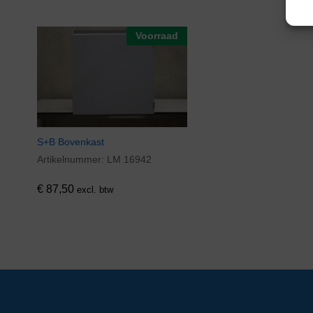
Voorraad
S+B Bovenkast
Artikelnummer:
LM 16942
€
87,50
excl. btw