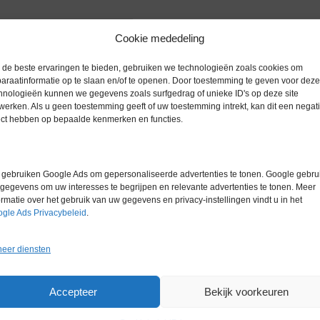
Cookie mededeling
Extra informatie
de beste ervaringen te bieden, gebruiken we technologieën zoals cookies om
araatinformatie op te slaan en/of te openen. Door toestemming te geven voor deze
Gewicht
0,0 kg
hnologieën kunnen we gegevens zoals surfgedrag of unieke ID's op deze site
werken. Als u geen toestemming geeft of uw toestemming intrekt, kan dit een negati
Garantie
3 maanden
ect hebben op bepaalde kenmerken en functies.
Conditie
Gebruikt in
Merk
Potteau
gebruiken Google Ads om gepersonaliseerde advertenties te tonen. Google gebrui
gegevens om uw interesses te begrijpen en relevante advertenties te tonen. Meer
ormatie over het gebruik van uw gegevens en privacy-instellingen vindt u in het
gle Ads Privacybeleid
.
eer diensten
Gerelateerde producten
Accepteer
Bekijk voorkeuren