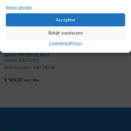
Beheer diensten
Via bemiddeling
Accepteer
Bekijk voorkeuren
Cookiebeleid
Privacy
Abbott DiTi 200 UL Rack
Carrier (04J72-30)
Artikelnummer:
EXT 29145
€
569,00
excl. btw