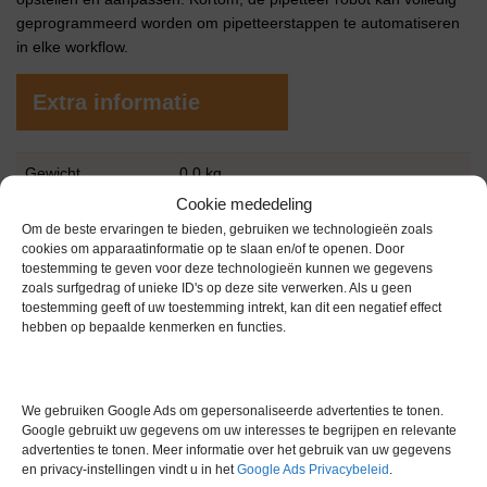
geprogrammeerd worden om pipetteerstappen te automatiseren
in elke workflow.
Extra informatie
Gewicht
0,0 kg
Cookie mededeling
Merk
Pureprep
Om de beste ervaringen te bieden, gebruiken we technologieën zoals
cookies om apparaatinformatie op te slaan en/of te openen. Door
Conditie
Zo goed als nieuw
toestemming te geven voor deze technologieën kunnen we gegevens
zoals surfgedrag of unieke ID's op deze site verwerken. Als u geen
Garantie
1 maand
toestemming geeft of uw toestemming intrekt, kan dit een negatief effect
hebben op bepaalde kenmerken en functies.
We gebruiken Google Ads om gepersonaliseerde advertenties te tonen.
Google gebruikt uw gegevens om uw interesses te begrijpen en relevante
advertenties te tonen. Meer informatie over het gebruik van uw gegevens
Gerelateerde producten
en privacy-instellingen vindt u in het
Google Ads Privacybeleid
.