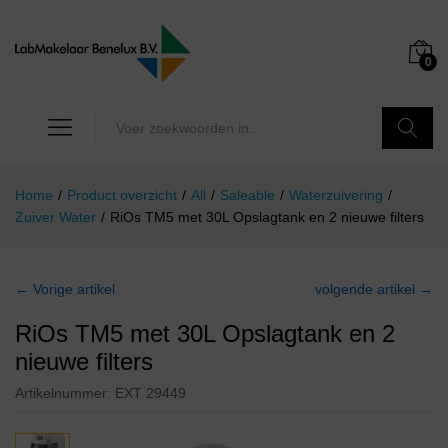
0
Zoeken
Home
/
Product overzicht
/
All
/
Saleable
/
Waterzuivering
/
Zuiver Water
/
RiOs TM5 met 30L Opslagtank en 2 nieuwe filters
← Vorige artikel
volgende artikel →
RiOs TM5 met 30L Opslagtank en 2
nieuwe filters
Artikelnummer:
EXT 29449