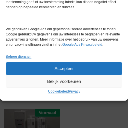
toestemming geeft of uw toestemming intrekt, kan dit een negatief effect
ultrapuur systemen
hebben op bepaalde kenmerken en functies.
Filters 2 nieuwe filters inbegrepen
Extra informatie
We gebruiken Google Ads om gepersonaliseerde advertenties te tonen.
Google gebruikt uw gegevens om uw interesses te begrijpen en relevante
advertenties te tonen. Meer informatie over het gebruik van uw gegevens
Gewicht
0,0 kg
en privacy-instellingen vindt u in het
Google Ads Privacybeleid
.
Beheer diensten
Accepteer
Bekijk voorkeuren
Gerelateerde producten
Cookiebeleid
Privacy
Voorraad