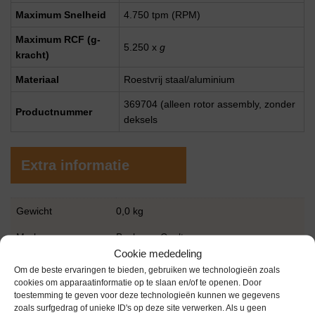
Maximum Snelheid
4.750 tpm (RPM)
Maximum RCF (g-
5.250 x
g
kracht)
Materiaal
Roestvrij staal/aluminium
369704 (alleen rotor assembly, zonder
Productnummer
deksels
Extra informatie
Gewicht
0,0 kg
Merk
Beckman Coulter
Cookie mededeling
Conditie
Gebruikt in goede conditie
Om de beste ervaringen te bieden, gebruiken we technologieën zoals
cookies om apparaatinformatie op te slaan en/of te openen. Door
Garantie
1 maand
toestemming te geven voor deze technologieën kunnen we gegevens
zoals surfgedrag of unieke ID's op deze site verwerken. Als u geen