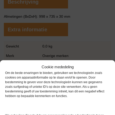
Beschrijving
Afmetingen (BxDxH): 998 x 735 x 30 mm
Extra informatie
Gewicht
0,0 kg
Merk
Overige merken
Garantie
6 maanden
Cookie mededeling
Om de beste ervaringen te bieden, gebruiken we technologieën zoals
Conditie
Gebruikt in goede conditie
cookies om apparaatinformatie op te slaan en/of te openen. Door
toestemming te geven voor deze technologieën kunnen we gegevens
zoals surfgedrag of unieke ID's op deze site verwerken. Als u geen
toestemming geeft of uw toestemming intrekt, kan dit een negatief effect
hebben op bepaalde kenmerken en functies.
Gerelateerde producten