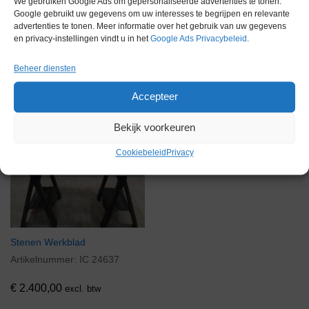
We gebruiken Google Ads om gepersonaliseerde advertenties te tonen.
Google gebruikt uw gegevens om uw interesses te begrijpen en relevante
advertenties te tonen. Meer informatie over het gebruik van uw gegevens
en privacy-instellingen vindt u in het
Google Ads Privacybeleid
.
Voorraad
Beheer diensten
Accepteer
Bekijk voorkeuren
Cookiebeleid
Privacy
Stenen Werkblad
Artikelnummer:
IC 24637
€
2.400,00
excl. btw