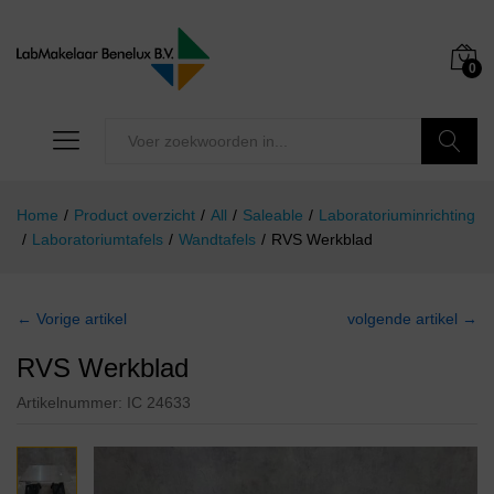
0
Zoeken
Home
/
Product overzicht
/
All
/
Saleable
/
Laboratoriuminrichting
/
Laboratoriumtafels
/
Wandtafels
/
RVS Werkblad
← Vorige artikel
volgende artikel →
RVS Werkblad
Artikelnummer:
IC 24633