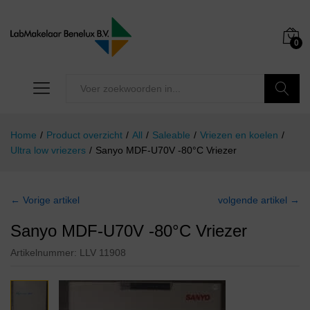
0
Zoeken
Home
/
Product overzicht
/
All
/
Saleable
/
Vriezen en koelen
/
Ultra low vriezers
/
Sanyo MDF-U70V -80°C Vriezer
← Vorige artikel
volgende artikel →
Sanyo MDF-U70V -80°C Vriezer
Artikelnummer:
LLV 11908