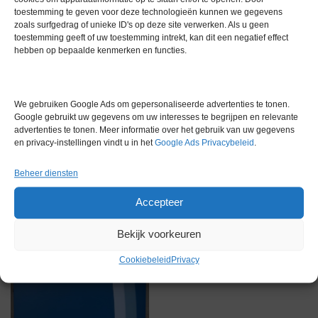
toestemming te geven voor deze technologieën kunnen we gegevens
Garantie
1 maand
zoals surfgedrag of unieke ID's op deze site verwerken. Als u geen
toestemming geeft of uw toestemming intrekt, kan dit een negatief effect
Conditie
Gebruikt in goede conditie
hebben op bepaalde kenmerken en functies.
We gebruiken Google Ads om gepersonaliseerde advertenties te tonen.
Google gebruikt uw gegevens om uw interesses te begrijpen en relevante
advertenties te tonen. Meer informatie over het gebruik van uw gegevens
en privacy-instellingen vindt u in het
Google Ads Privacybeleid
.
Gerelateerde producten
Beheer diensten
Accepteer
Via bemiddeling
Bekijk voorkeuren
Cookiebeleid
Privacy