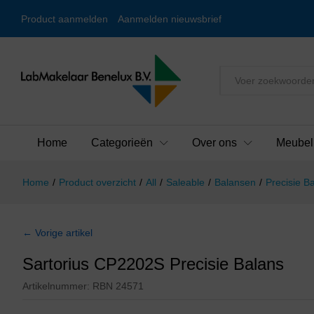
Product aanmelden
Aanmelden nieuwsbrief
Alles
Home
Categorieën
Over ons
Meubel
Home
/
Product overzicht
/
All
/
Saleable
/
Balansen
/
Precisie B
← Vorige artikel
Sartorius CP2202S Precisie Balans
Artikelnummer:
RBN 24571