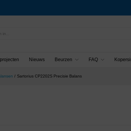
projecten
Nieuws
Beurzen
FAQ
Kopersi
alansen
/
Sartorius CP2202S Precisie Balans