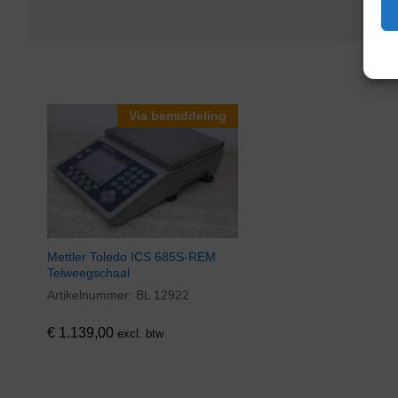
Via bemiddeling
Mettler Toledo ICS 685S-REM
Telweegschaal
Artikelnummer:
BL 12922
€
1.139,00
excl. btw