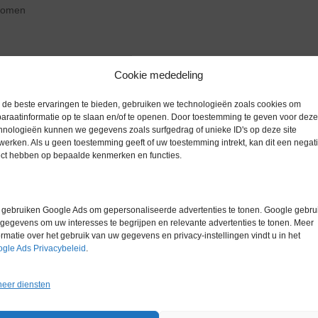
zoomen
Cookie mededeling
Extra informatie
de beste ervaringen te bieden, gebruiken we technologieën zoals cookies om
araatinformatie op te slaan en/of te openen. Door toestemming te geven voor deze
hnologieën kunnen we gegevens zoals surfgedrag of unieke ID's op deze site
werken. Als u geen toestemming geeft of uw toestemming intrekt, kan dit een negati
Gewicht
0,0 kg
ect hebben op bepaalde kenmerken en functies.
Garantie
0 maanden
Conditie
Gebruikt in
gebruiken Google Ads om gepersonaliseerde advertenties te tonen. Google gebrui
gegevens om uw interesses te begrijpen en relevante advertenties te tonen. Meer
Merk
Sartorius
ormatie over het gebruik van uw gegevens en privacy-instellingen vindt u in het
gle Ads Privacybeleid
.
eer diensten