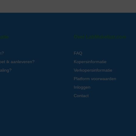
atie
Over LabMakelaar.com
n?
FAQ
oet ik aanleveren?
Kopersinformatie
aling?
Verkopersinformatie
Platform voorwaarden
Inloggen
Contact