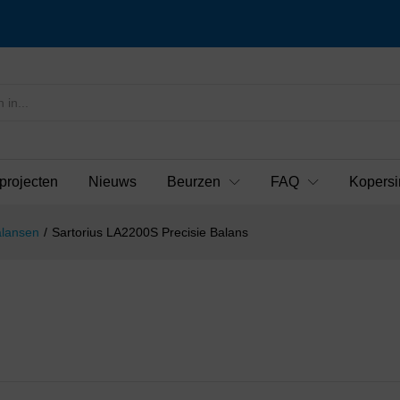
projecten
Nieuws
Beurzen
FAQ
Kopersi
alansen
/
Sartorius LA2200S Precisie Balans