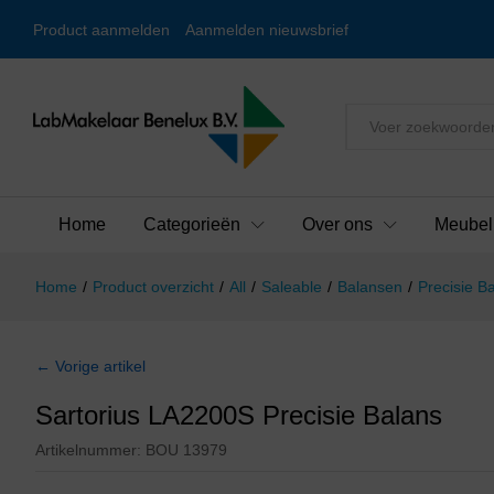
Product aanmelden
Aanmelden nieuwsbrief
Alles
Home
Categorieën
Over ons
Meubel
Home
/
Product overzicht
/
All
/
Saleable
/
Balansen
/
Precisie B
← Vorige artikel
Sartorius LA2200S Precisie Balans
Artikelnummer:
BOU 13979