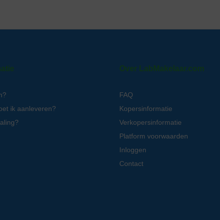
atie
Over LabMakelaar.com
n?
FAQ
oet ik aanleveren?
Kopersinformatie
aling?
Verkopersinformatie
Platform voorwaarden
Inloggen
Contact