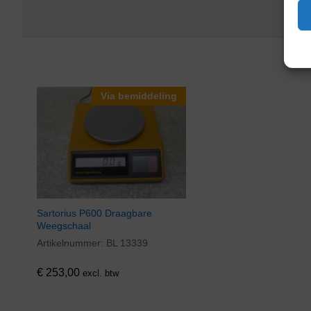
Via bemiddeling
Sartorius P600 Draagbare
Weegschaal
Artikelnummer:
BL 13339
€
253,00
excl. btw