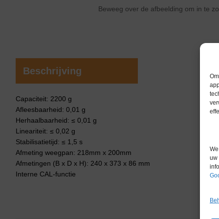
Beweeg over de afbeelding om in te 
Beschrijving
Om 
app
tec
Capaciteit: 2200 g
ver
Afleesbaarheid: 0,01 g
eff
Herhaalbaarheid: ≤ 0,01 g
Lineariteit: ≤ 0,02 g
Stabilisatietijd: ≤ 1,5 s
We 
Afmeting weegpan: 218mm x 200mm
uw 
Afmetingen (B x D x H): 240 x 373 x 86 mm
inf
Interne CAL-functie
Goo
Beh