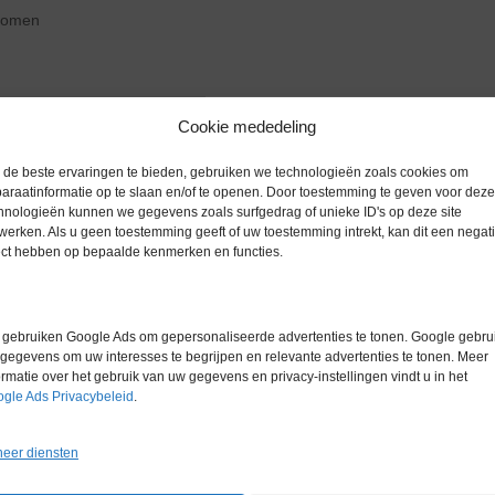
zoomen
Cookie mededeling
Extra informatie
de beste ervaringen te bieden, gebruiken we technologieën zoals cookies om
araatinformatie op te slaan en/of te openen. Door toestemming te geven voor deze
hnologieën kunnen we gegevens zoals surfgedrag of unieke ID's op deze site
Gewicht
0,0 kg
werken. Als u geen toestemming geeft of uw toestemming intrekt, kan dit een negati
ect hebben op bepaalde kenmerken en functies.
Garantie
1 maand
Conditie
Gebruikt in
gebruiken Google Ads om gepersonaliseerde advertenties te tonen. Google gebrui
gegevens om uw interesses te begrijpen en relevante advertenties te tonen. Meer
ormatie over het gebruik van uw gegevens en privacy-instellingen vindt u in het
gle Ads Privacybeleid
.
eer diensten