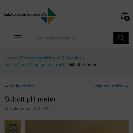
0
Zoeken
Home
/
Product overzicht
/
All
/
Saleable
/
pH-, EC en O2-meters etc.
/
pH
/
Schott pH meter
← Vorige artikel
volgende artikel →
Schott pH meter
Artikelnummer:
LM 7246