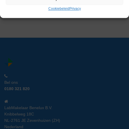
Cookiebeleid
Privacy
Gereserveerd
Bel ons
0180 321 820
LabMakelaar Benelux B.V.
Knibbelweg 18C
NL-2761 JE Zevenhuizen (ZH)
Nederland